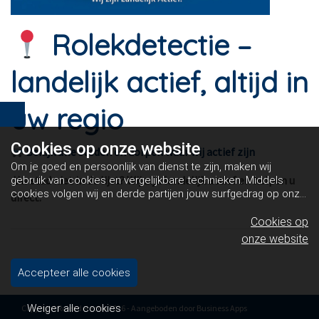
Rolekdetectie –
landelijk actief, altijd in
uw regio
Cookies op
onze website
Bekijk alle steden en dorpen waar wij actief zijn
Om je goed en persoonlijk van dienst te zijn, maken wij
Uw stad niet in de lijst? Wij zijn landelijk actief en helpen u
gebruik van cookies en vergelijkbare technieken. Middels
cookies volgen wij en derde partijen jouw surfgedrag op onze
direct.
website. Hiermee tonen wij gepersonaliseerde advertenties
en dit maakt het voor jou mogelijk om informatie te delen via
Cookies op
social media.
Bekijk ons cookiebeleid
onze website
Accepteer alle cookies
Weiger alle cookies
Copyright Rolekdetectie 2026 - Aangeboden door
Business Apps