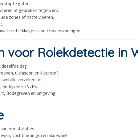
erstopte goten.
voeren of gebroken tegelwerk.
oude zones of natte vloeren.
t.
nwater of lekkages vanuit bovenwoningen.
 voor Rolekdetectie in
 dezelfde dag.
oeven, ultrasoon en kleurstof.
jwel alle verzekeraars.
, bedrijven en VvE’s.
rt, Bodegraven en omgeving.
e
ar en installaties
oeven, vochtmetingen en akoestiek