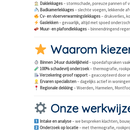
Daklekkages
– stormschade, poreuze pannen of v
Badkamerlekkages
– slechte voegen, lekkende af
Cv- en vloerverwarmingslekkages
– drukverlies, k
Gaslekken
– gevaarlijk, altijd met spoed onderzoch
Muur- en plafondlekkages
– binnendringend rege
Waarom kiezen
Binnen 24 uur duidelijkheid
– spoedafspraken vaak
100% schadevrij onderzoek
– thermografie, rookpr
Verzekering-proof rapport
– geaccepteerd door vri
Ervaren specialisten
– dagelijks actief in woningen
Regionale dekking
– Woerden, Harmelen, Montfoo
Onze werkwijz
Intake en analyse
– we bespreken klachten, bouwja
Onderzoek op locatie
– met thermografie, rookpr