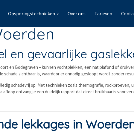
Opsporingstechnieken
Over ons
Tarieven
Conta
Woerden
 en gevaarlijke gaslekk
ort en Bodegraven – kunnen vochtplekken, een nat plafond of drukverli
 de schade zichtbaar is, waardoor er onnodig gesloopt wordt zonder resul
lledig schadevrij op. Met technieken zoals thermografie, rookproeven,
 afloop ontvang je een duidelijk rapport dat direct bruikbaar is voor ver
de lekkages in Woerde