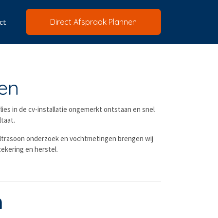
ct
Direct Afspraak Plannen
en
es in de cv-installatie ongemerkt ontstaan en snel
taat.
 ultrasoon onderzoek en vochtmetingen brengen wij
zekering en herstel.
n