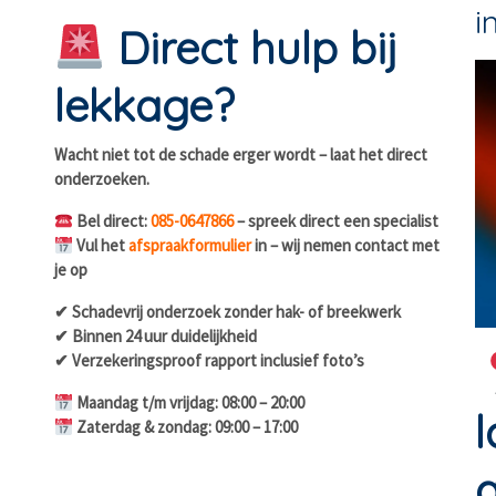
i
Direct hulp bij
lekkage?
Wacht niet tot de schade erger wordt – laat het direct
onderzoeken.
Bel direct:
085-0647866
– spreek direct een specialist
Vul het
afspraakformulier
in – wij nemen contact met
je op
✔ Schadevrij onderzoek zonder hak- of breekwerk
✔ Binnen 24 uur duidelijkheid
✔ Verzekeringsproof rapport inclusief foto’s
Maandag t/m vrijdag: 08:00 – 20:00
l
Zaterdag & zondag: 09:00 – 17:00
a