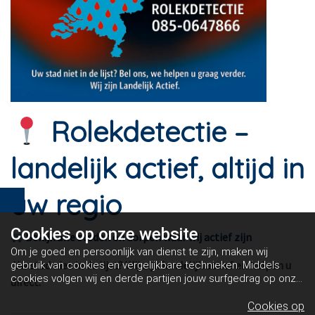
Rolekdetectie –
landelijk actief, altijd in
uw regio
Cookies op
onze website
Bekijk alle steden en dorpen waar wij actief zijn
Om je goed en persoonlijk van dienst te zijn, maken wij
Uw stad niet in de lijst? Wij zijn landelijk actief en helpen u
gebruik van cookies en vergelijkbare technieken. Middels
cookies volgen wij en derde partijen jouw surfgedrag op onze
direct.
website. Hiermee tonen wij gepersonaliseerde advertenties
en dit maakt het voor jou mogelijk om informatie te delen via
Cookies op