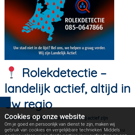
Rolekdetectie –
landelijk actief, altijd in
uw regio
Cookies op
onze website
Bekijk alle steden en dorpen waar wij actief zijn
Om je goed en persoonlijk van dienst te zijn, maken wij
Uw stad niet in de lijst? Wij zijn landelijk actief en helpen u
gebruik van cookies en vergelijkbare technieken. Middels