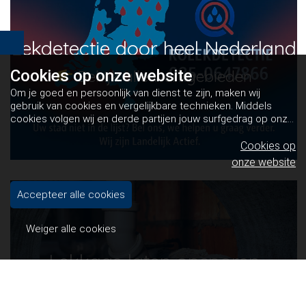
Lekdetectie door heel Nederland
Cookies op
Bekijk alle werkgebieden
onze website
Om je goed en persoonlijk van dienst te zijn, maken wij
gebruik van cookies en vergelijkbare technieken. Middels
cookies volgen wij en derde partijen jouw surfgedrag op onze
website. Hiermee tonen wij gepersonaliseerde advertenties
en dit maakt het voor jou mogelijk om informatie te delen via
Cookies op
social media.
Bekijk ons cookiebeleid
onze website
Accepteer alle cookies
Weiger alle cookies
Lekkage laten opsporen
Hoe wij lekkages opsporen