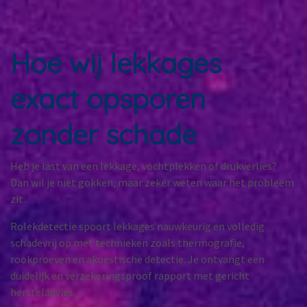
Hoe wij lekkages
exact opsporen
zonder schade
Heb je last van een lekkage, vochtplekken of drukverlies?
Dan wil je niet gokken, maar zeker weten waar het probleem
zit.
Rolekdetectie spoort lekkages nauwkeurig en volledig
schadevrij op met technieken zoals thermografie,
rookproeven en akoestische detectie. Je ontvangt een
duidelijk en verzekeringsproof rapport met gericht
hersteladvies.