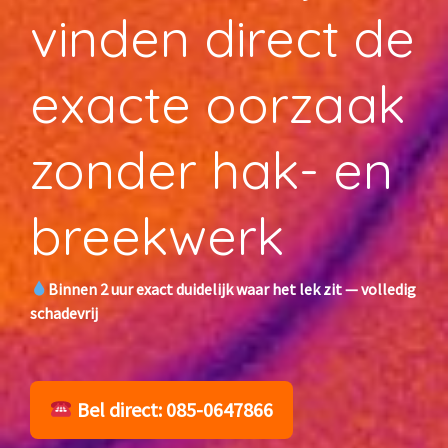
vinden direct de
exacte oorzaak
zonder hak- en
breekwerk
Binnen 2 uur exact duidelijk waar het lek zit — volledig
schadevrij
Bel direct: 085-0647866