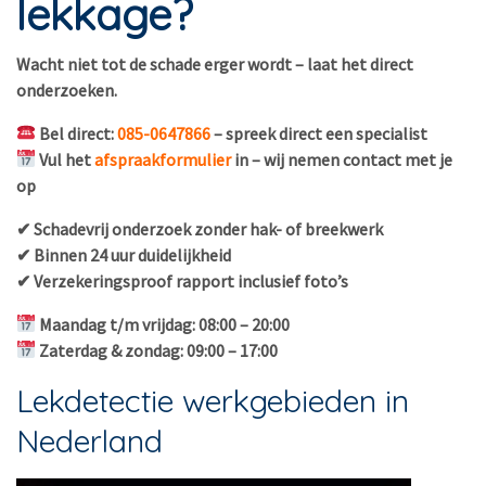
lekkage?
Wacht niet tot de schade erger wordt – laat het direct
onderzoeken.
Bel direct:
085-0647866
– spreek direct een specialist
Vul het
afspraakformulier
in – wij nemen contact met je
op
✔ Schadevrij onderzoek zonder hak- of breekwerk
✔ Binnen 24 uur duidelijkheid
✔ Verzekeringsproof rapport inclusief foto’s
Maandag t/m vrijdag: 08:00 – 20:00
Zaterdag & zondag: 09:00 – 17:00
Lekdetectie werkgebieden in
Nederland