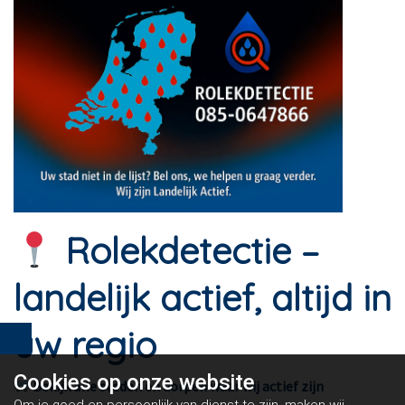
Rolekdetectie –
landelijk actief, altijd in
uw regio
Cookies op
onze website
Bekijk alle steden en dorpen waar wij actief zijn