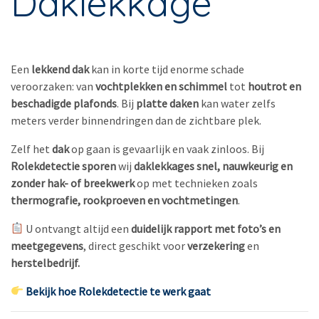
Daklekkage
Een
lekkend dak
kan in korte tijd enorme schade
veroorzaken: van
vochtplekken en schimmel
tot
houtrot en
beschadigde plafonds
. Bij
platte daken
kan water zelfs
meters verder binnendringen dan de zichtbare plek.
Zelf het
dak
op gaan is gevaarlijk en vaak zinloos. Bij
Rolekdetectie
sporen
wij
daklekkages
snel, nauwkeurig en
zonder hak- of breekwerk
op met technieken zoals
thermografie, rookproeven en vochtmetingen
.
U ontvangt altijd een
duidelijk rapport met foto’s en
meetgegevens
, direct geschikt voor
verzekering
en
herstelbedrijf.
Bekijk hoe Rolekdetectie te werk gaat