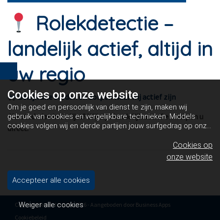
Rolekdetectie –
landelijk actief, altijd in
uw regio
Cookies op
onze website
Bekijk alle steden en dorpen waar wij actief zijn
Om je goed en persoonlijk van dienst te zijn, maken wij
Uw stad niet in de lijst? Wij zijn landelijk actief en helpen u
gebruik van cookies en vergelijkbare technieken. Middels
cookies volgen wij en derde partijen jouw surfgedrag op onze
direct.
website. Hiermee tonen wij gepersonaliseerde advertenties
en dit maakt het voor jou mogelijk om informatie te delen via
Cookies op
social media.
Bekijk ons cookiebeleid
onze website
Accepteer alle cookies
Weiger alle cookies
Copyright Rolekdetectie 2026 - Aangeboden door
Business Apps
Cookiebeleid