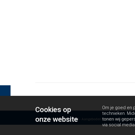
Om je goed en pe
Cookies op
technieken. Mid
onze website
tonen wij geper
Copyright Rolekdetectie 2026 - Aangeboden door
Business Apps
via social media