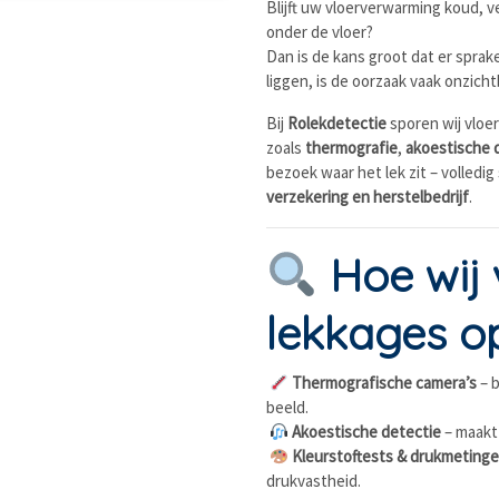
Blijft uw vloerverwarming koud, v
onder de vloer?
Dan is de kans groot dat er sprake
liggen, is de oorzaak vaak onzich
Bij
Rolekdetectie
sporen wij vlo
zoals
thermografie
,
akoestische 
bezoek waar het lek zit – volledig
verzekering en herstelbedrijf
.
Hoe wij
lekkages o
Thermografische camera’s
– b
beeld.
Akoestische detectie
– maakt 
Kleurstoftests & drukmeting
drukvastheid.