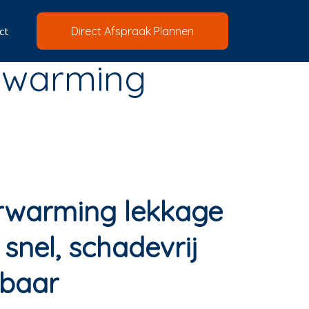
ct
Direct Afspraak Plannen
rwarming
rwarming lekkage
snel, schadevrij
wbaar