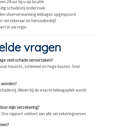
en 24 uur bij u op locatie
edig schadevrij onderzoek
en vloerverwarming lekkages opgespoord
or verzekeraar en herstelbedrijf
pert in uw regio
elde vragen
age veel schade veroorzaken?
n voor houtrot, schimmel en hoge kosten. Snel
n worden?
hadevrij. Alleen bij de exacte lekkageplek wordt
door mijn verzekering?
. Ons rapport voldoet aan alle verzekeringseisen.
omen?