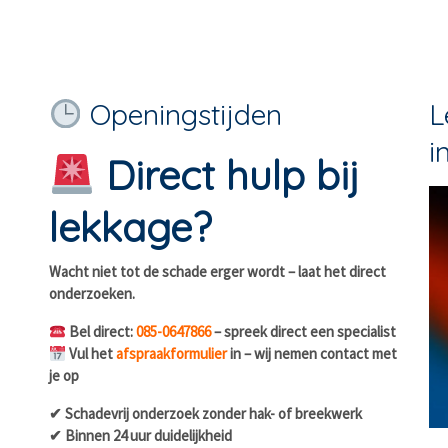
Openingstijden
L
i
Direct hulp bij
lekkage?
Wacht niet tot de schade erger wordt – laat het direct
onderzoeken.
Bel direct:
085-0647866
– spreek direct een specialist
Vul het
afspraakformulier
in – wij nemen contact met
je op
✔ Schadevrij onderzoek zonder hak- of breekwerk
✔ Binnen 24 uur duidelijkheid