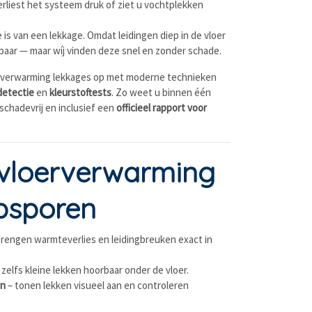
erliest het systeem druk of ziet u vochtplekken
 is van een lekkage. Omdat leidingen diep in de vloer
tbaar — maar wíj vinden deze snel en zonder schade.
erverwarming lekkages op met moderne technieken
detectie
en
kleurstoftests
. Zo weet u binnen één
 schadevrij en inclusief een
officieel rapport voor
 vloerverwarming
psporen
rengen warmteverlies en leidingbreuken exact in
zelfs kleine lekken hoorbaar onder de vloer.
en
– tonen lekken visueel aan en controleren