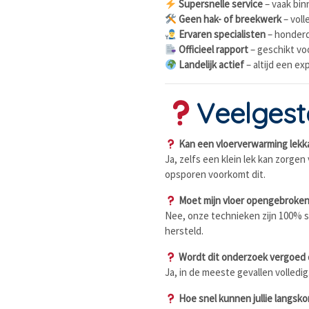
Supersnelle service
– vaak binn
Geen hak- of breekwerk
– voll
Ervaren specialisten
– honderd
Officieel rapport
– geschikt vo
Landelijk actief
– altijd een ex
Veelgest
Kan een vloerverwarming lekk
Ja, zelfs een klein lek kan zorge
opsporen voorkomt dit.
Moet mijn vloer opengebroke
Nee, onze technieken zijn 100% sc
hersteld.
Wordt dit onderzoek vergoed 
Ja, in de meeste gevallen volledig
Hoe snel kunnen jullie langsk