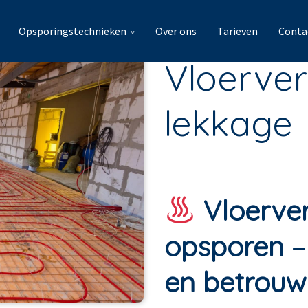
Opsporingstechnieken
Over ons
Tarieven
Conta
Vloerve
lekkage
Vloerve
opsporen – 
en betrou