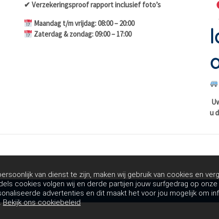
✔ Verzekeringsproof rapport inclusief foto’s
Maandag t/m vrijdag: 08:00 – 20:00
l
Zaterdag & zondag: 09:00 – 17:00
a
Uw 
u d
rsoonlijk van dienst te zijn, maken wij gebruik van cookies en verg
dels cookies volgen wij en derde partijen jouw surfgedrag op onz
sonaliseerde advertenties en dit maakt het voor jou mogelijk om in
.
Bekijk ons cookiebeleid