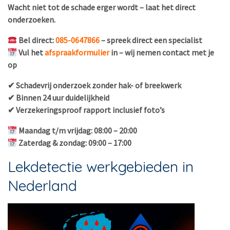
Wacht niet tot de schade erger wordt – laat het direct
onderzoeken.
Bel direct:
085-0647866
– spreek direct een specialist
Vul het
afspraakformulier
in – wij nemen contact met je
op
✔ Schadevrij onderzoek zonder hak- of breekwerk
✔ Binnen 24 uur duidelijkheid
✔ Verzekeringsproof rapport inclusief foto’s
Maandag t/m vrijdag: 08:00 – 20:00
Zaterdag & zondag: 09:00 – 17:00
Lekdetectie werkgebieden in
Nederland