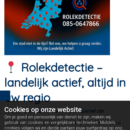
Rolekdetectie –
landelijk actief, altijd in
uw regio
Cookies op
onze website
Bekijk alle steden en dorpen waar wij actief zijn
Om je goed en persoonlijk van dienst te zijn, maken wij
Uw stad niet in de lijst? Wij zijn landelijk actief en helpen u
gebruik van cookies en vergelijkbare technieken. Middels
cookies volgen wij en derde partijen jouw surfgedrag op onze
direct.