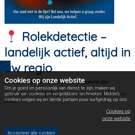
Rolekdetectie –
landelijk actief, altijd in
uw regio
Cookies op
onze website
Bekijk alle steden en dorpen waar wij actief zijn
Om je goed en persoonlijk van dienst te zijn, maken wij
Uw stad niet in de lijst? Wij zijn landelijk actief en helpen u
gebruik van cookies en vergelijkbare technieken. Middels
cookies volgen wij en derde partijen jouw surfgedrag op onze
direct.
website. Hiermee tonen wij gepersonaliseerde advertenties
en dit maakt het voor jou mogelijk om informatie te delen via
Cookies op
social media.
Bekijk ons cookiebeleid
onze website
Accepteer alle cookies