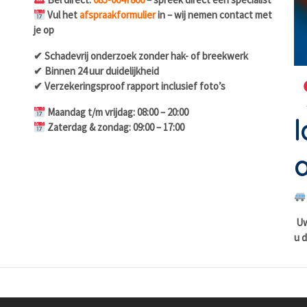
Vul het
afspraakformulier
in – wij nemen contact met
je op
✔ Schadevrij onderzoek zonder hak- of breekwerk
✔ Binnen 24 uur duidelijkheid
✔ Verzekeringsproof rapport inclusief foto’s
Maandag t/m vrijdag: 08:00 – 20:00
l
Zaterdag & zondag: 09:00 – 17:00
a
Uw 
u d