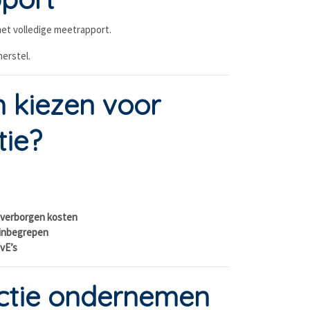
et volledige meetrapport.
erstel.
kiezen voor
tie?
 verborgen kosten
inbegrepen
vE’s
actie ondernemen