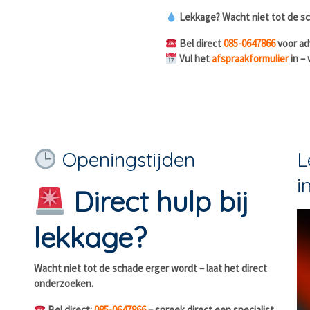
Lekkage? Wacht niet tot de sc
Bel direct
085-0647866
voor ad
Vul het
afspraakformulier
in –
Openingstijden
L
i
Direct hulp bij
lekkage?
Wacht niet tot de schade erger wordt – laat het direct
onderzoeken.
Bel direct:
085-0647866
– spreek direct een specialist