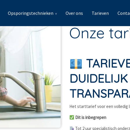
Opsporingstechnieken
Over ons
Tarieven
Conta
Onze tar
TARIEVE
DUIDELIJK
TRANSPAR
Het starttarief voor een volledi
Dit is inbegrepen
Tot 2 uur specialistisch onder