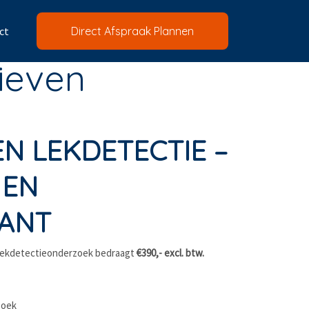
ct
Direct Afspraak Plannen
ieven
N LEKDETECTIE –
 EN
ANT
g lekdetectieonderzoek bedraagt
€390,- excl. btw.
zoek