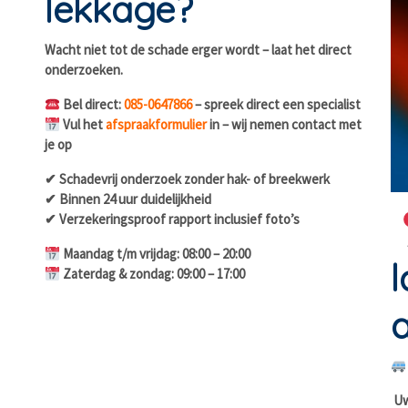
lekkage?
Wacht niet tot de schade erger wordt – laat het direct
onderzoeken.
Bel direct:
085-0647866
– spreek direct een specialist
Vul het
afspraakformulier
in – wij nemen contact met
je op
✔ Schadevrij onderzoek zonder hak- of breekwerk
✔ Binnen 24 uur duidelijkheid
✔ Verzekeringsproof rapport inclusief foto’s
Maandag t/m vrijdag: 08:00 – 20:00
l
Zaterdag & zondag: 09:00 – 17:00
a
Uw 