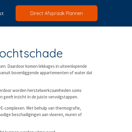
ct
Direct Afspraak Plannen
 vochtschade
ken. Daardoor komen lekkages in uiteenlopende
 vanuit bovenliggende appartementen of water dat
k. Hierdoor worden herstelwerkzaamheden soms
eeft inzicht in de juiste vervolgstappen.
VvE-complexen. Met behulp van thermografie,
nodige beschadigingen aan vloeren, muren of