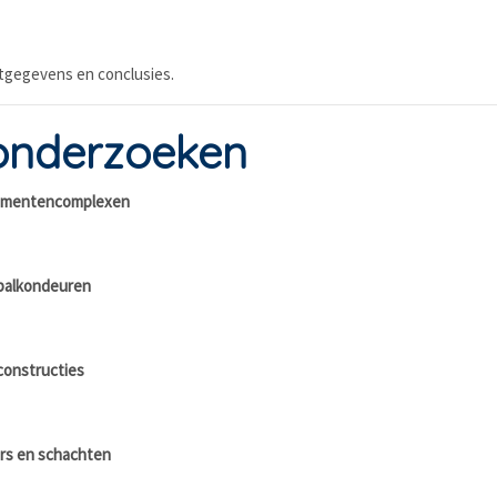
etgegevens en conclusies.
onderzoeken
rtementencomplexen
 balkondeuren
constructies
ers en schachten