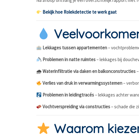
Na afloop ontvang je een overzichtelijk rapport me
Bekijk hoe Rolekdetectie te werk gaat
Veelvoorkomend
Lekkages tussen appartementen
– vochtprobleme
Problemen in natte ruimtes
– lekkages bij douchev
🌧 Waterinfiltratie via daken en balkonconstructies
–
Verlies van druk in verwarmingssystemen
– verbor
Problemen in leidingtracés
– lekkages achter wand
Vochtverspreiding via constructies
– schade die z
Waarom kiezen 