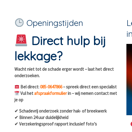
Openingstijden
L
i
Direct hulp bij
lekkage?
Wacht niet tot de schade erger wordt – laat het direct
onderzoeken.
Bel direct:
085-0647866
– spreek direct een specialist
Vul het
afspraakformulier
in – wij nemen contact met
je op
✔ Schadevrij onderzoek zonder hak- of breekwerk
✔ Binnen 24 uur duidelijkheid
✔ Verzekeringsproof rapport inclusief foto’s