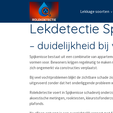
Lekkage soorten
Lekdetectie S
– duidelijkheid b
Spijkenisse bestaat uit een combinatie van appart
vormen voor. Bewoners krijgen regelmatig te maken
zich ongemerkt via constructies verplaatst.
Bij veel vochtproblemen blijkt de zichtbare schade 
uitgevoerd zonder dat het onderliggende probleem w
Rolekdetectie voert in Spijkenisse schadevrij onder
akoestische metingen, rooktesten, kleurstofonderzo
plafonds.