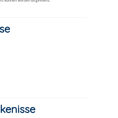
icht kunnen worden uitgevoerd.
se
kenisse