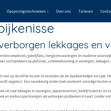
Opsporingstechnieken
Over ons
Tarieven
Conta
pijkenisse
ij verborgen lekkages en
ementencomplexen, galerijflats, eengezinswoningen en moderne woonwij
 met vochtplekken op plafonds, schimmelvorming in woningen, lekkages
zich niet op dezelfde locatie te bevinden als de daadwerkelijke oorzaa
ordt opgelost. Een nauwkeurig onderzoek voorkomt onnodige kosten en g
zoek uit naar lekkages in woningen, appartementen, bedrijfsruimtes en 
ek en endoscopie brengen wij verborgen problemen in kaart zonder on