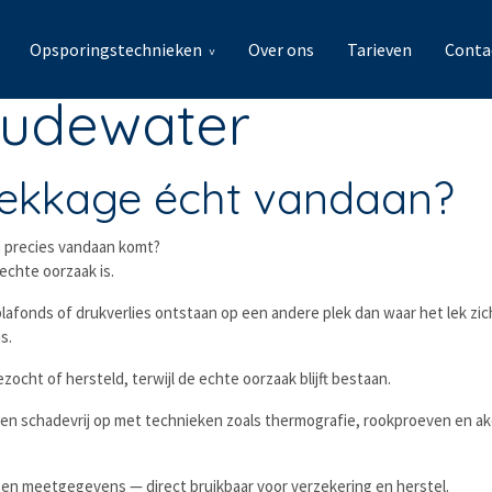
Opsporingstechnieken
Over ons
Tarieven
Conta
Oudewater
lekkage écht vandaan?
m precies vandaan komt?
echte oorzaak is.
afonds of drukverlies ontstaan op een andere plek dan waar het lek zich
s.
ocht of hersteld, terwijl de echte oorzaak blijft bestaan.
en schadevrij op met technieken zoals thermografie, rookproeven en ak
s en meetgegevens — direct bruikbaar voor verzekering en herstel.