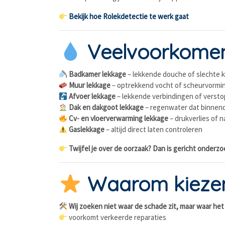
Bekijk hoe Rolekdetectie te werk gaat
Veelvoorkomen
Badkamer lekkage
– lekkende douche of slechte 
Muur lekkage
– optrekkend vocht of scheurvormi
Afvoer lekkage
– lekkende verbindingen of verst
Dak en dakgoot lekkage
– regenwater dat binnend
Cv- en vloerverwarming lekkage
– drukverlies of n
Gaslekkage
– altijd direct laten controleren
Twijfel je over de oorzaak? Dan is gericht onderzo
Waarom kiezen
Wij zoeken niet waar de schade zit, maar waar he
voorkomt verkeerde reparaties