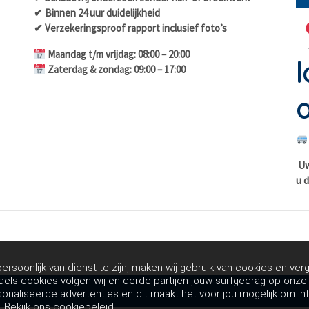
✔ Binnen 24 uur duidelijkheid
✔ Verzekeringsproof rapport inclusief foto’s
Maandag t/m vrijdag: 08:00 – 20:00
l
Zaterdag & zondag: 09:00 – 17:00
a
Uw 
u d
rsoonlijk van dienst te zijn, maken wij gebruik van cookies en verg
dels cookies volgen wij en derde partijen jouw surfgedrag op onz
sonaliseerde advertenties en dit maakt het voor jou mogelijk om in
.
Bekijk ons cookiebeleid