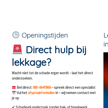
Openingstijden
L
i
Direct hulp bij
lekkage?
Wacht niet tot de schade erger wordt – laat het direct
onderzoeken.
Bel direct:
085-0647866
– spreek direct een specialist
Vul het
afspraakformulier
in – wij nemen contact met
je op
✔ Schadevrij onderzoek zonder hak- of breekwerk