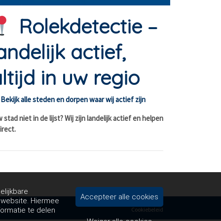
Rolekdetectie –
andelijk actief,
ltijd in uw regio
Bekijk alle steden en dorpen waar wij actief zijn
stad niet in de lijst? Wij zijn landelijk actief en helpen
irect.
elijkbare
Accepteer alle cookies
e website. Hiermee
formatie te delen
Cookiebeleid