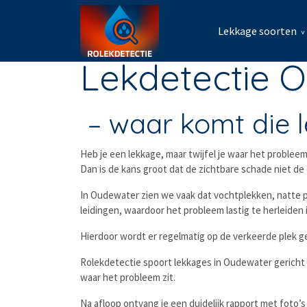
Lekkage soorten
Lekdetectie 
– waar komt die 
Heb je een lekkage, maar twijfel je waar het problee
Dan is de kans groot dat de zichtbare schade niet de 
In Oudewater zien we vaak dat vochtplekken, natte pl
leidingen, waardoor het probleem lastig te herleiden i
Hierdoor wordt er regelmatig op de verkeerde plek gez
Rolekdetectie spoort lekkages in Oudewater gericht 
waar het probleem zit.
Na afloop ontvang je een duidelijk rapport met foto’