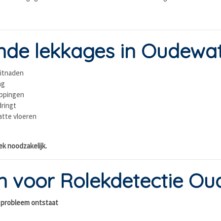
de lekkages in Oudewa
kitnaden
ng
oppingen
ringt
atte vloeren
ek noodzakelijk.
 voor Rolekdetectie Ou
t probleem ontstaat