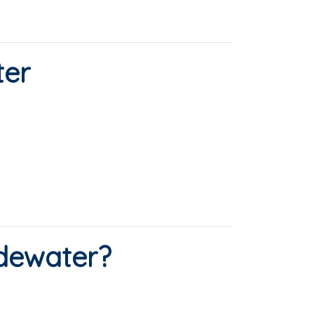
ter
dewater?