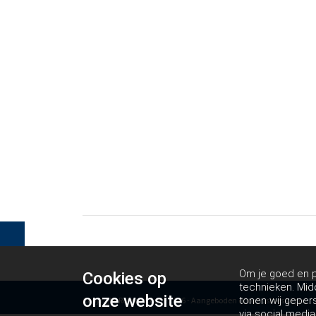
Om je goed en pe
Cookies op
technieken. Mid
onze website
tonen wij geper
Copyright Rolekdetectie 2026 - Aangeboden door
Business Apps
via social media