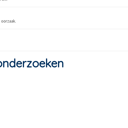
 oorzaak.
.
onderzoeken