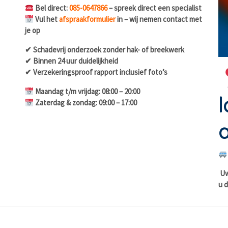
Bel direct:
085-0647866
– spreek direct een specialist
Vul het
afspraakformulier
in – wij nemen contact met
je op
✔ Schadevrij onderzoek zonder hak- of breekwerk
✔ Binnen 24 uur duidelijkheid
✔ Verzekeringsproof rapport inclusief foto’s
Maandag t/m vrijdag: 08:00 – 20:00
l
Zaterdag & zondag: 09:00 – 17:00
a
Uw 
u d