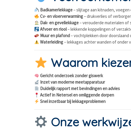
Badkamerlekkage
– slijtage aan kitnaden, voegen 
Cv- en vloerverwarming
– drukverlies of verborgen
Dak- en gevellekkage
– verouderde materialen of 
Afvoer en riool
– lekkende koppelingen of verzakt
Muur en plafond
– vochtplekken door doorslaand 
Waterleiding
– lekkages achter wanden of onder 
Waarom kiezen 
Gericht onderzoek zonder giswerk
Inzet van moderne meetapparatuur
Duidelijk rapport met bevindingen en advies
Actief in Netersel en omliggende dorpen
Snel inzetbaar bij lekkageproblemen
Onze werkwijz