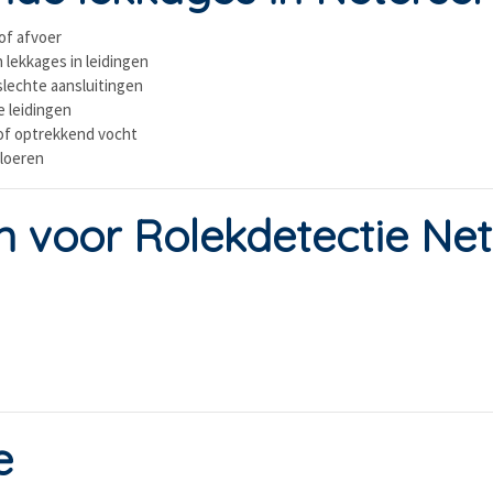
of afvoer
 lekkages in leidingen
slechte aansluitingen
e leidingen
of optrekkend vocht
vloeren
voor Rolekdetectie Net
e