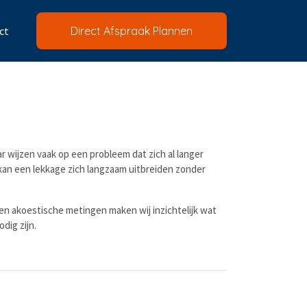
ct
Direct Afspraak Plannen
r wijzen vaak op een probleem dat zich al langer
 kan een lekkage zich langzaam uitbreiden zonder
en akoestische metingen maken wij inzichtelijk wat
dig zijn.