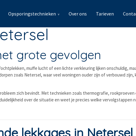
Opsporingstechnieken
Over ons
Tarieven
Conta
etersel
met grote gevolgen
chtplekken, muffe lucht of een lichte verkleuring lijken onschuldig, maa
e dorpen zoals Netersel, waar veel woningen ouder zijn of verbouwd zijn,
probleem zich bevindt. Met technieken zoals thermografie, rookproeven 
duidelijkheid over de situatie en weet je precies welke vervolgstappen no
e lekkages in Netersel