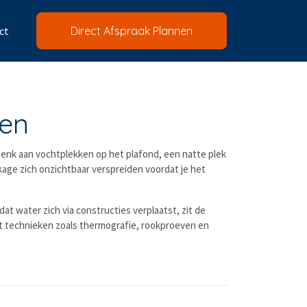
ct
Direct Afspraak Plannen
gen
 Denk aan vochtplekken op het plafond, een natte plek
kage zich onzichtbaar verspreiden voordat je het
t water zich via constructies verplaatst, zit de
met technieken zoals thermografie, rookproeven en