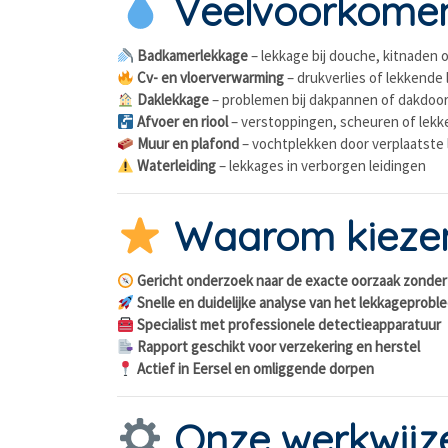
Veelvoorkomend
Badkamerlekkage
– lekkage bij douche, kitnaden 
Cv- en vloerverwarming
– drukverlies of lekkende 
Daklekkage
– problemen bij dakpannen of dakdoo
Afvoer en riool
– verstoppingen, scheuren of lek
Muur en plafond
– vochtplekken door verplaatste
Waterleiding
– lekkages in verborgen leidingen
Waarom kiezen 
Gericht onderzoek naar de exacte oorzaak zonde
Snelle en duidelijke analyse van het lekkageprobl
Specialist met professionele detectieapparatuur
Rapport geschikt voor verzekering en herstel
Actief in Eersel en omliggende dorpen
Onze werkwijz