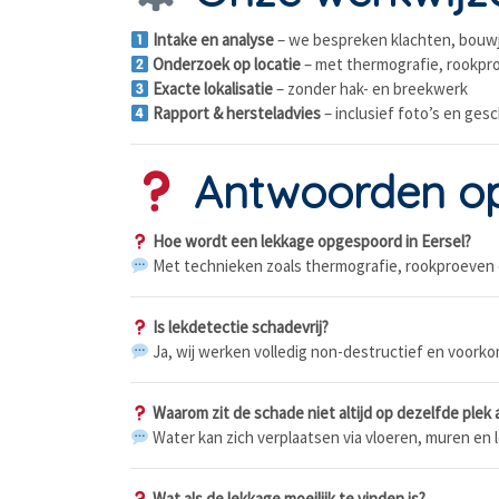
Intake en analyse
– we bespreken klachten, bouwja
Onderzoek op locatie
– met thermografie, rookpr
Exacte lokalisatie
– zonder hak- en breekwerk
Rapport & hersteladvies
– inclusief foto’s en ges
Antwoorden op 
Hoe wordt een lekkage opgespoord in Eersel?
Met technieken zoals thermografie, rookproeven e
Is lekdetectie schadevrij?
Ja, wij werken volledig non-destructief en voork
Waarom zit de schade niet altijd op dezelfde plek 
Water kan zich verplaatsen via vloeren, muren en
Wat als de lekkage moeilijk te vinden is?