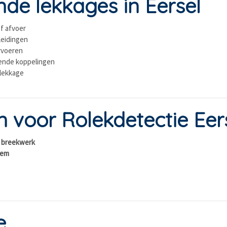
e lekkages in Eersel
of afvoer
leidingen
rvoeren
kende koppelingen
 lekkage
voor Rolekdetectie Eer
r breekwerk
eem
e