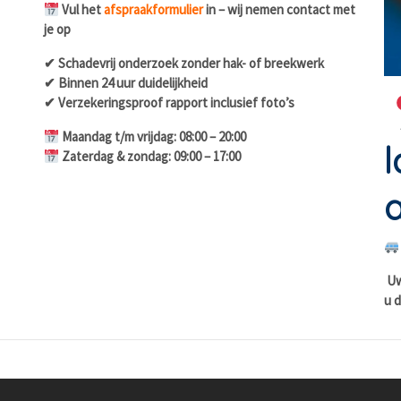
Vul het
afspraakformulier
in – wij nemen contact met
je op
✔ Schadevrij onderzoek zonder hak- of breekwerk
✔ Binnen 24 uur duidelijkheid
✔ Verzekeringsproof rapport inclusief foto’s
Maandag t/m vrijdag: 08:00 – 20:00
l
Zaterdag & zondag: 09:00 – 17:00
a
Uw 
u d