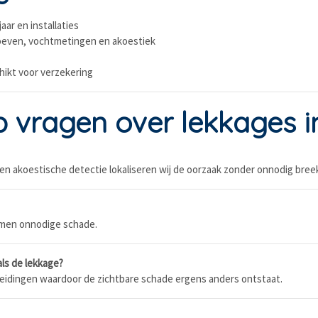
ar en installaties
oeven, vochtmetingen en akoestiek
chikt voor verzekering
vragen over lekkages in
n akoestische detectie lokaliseren wij de oorzaak zonder onnodig bree
omen onnodige schade.
als de lekkage?
 leidingen waardoor de zichtbare schade ergens anders ontstaat.