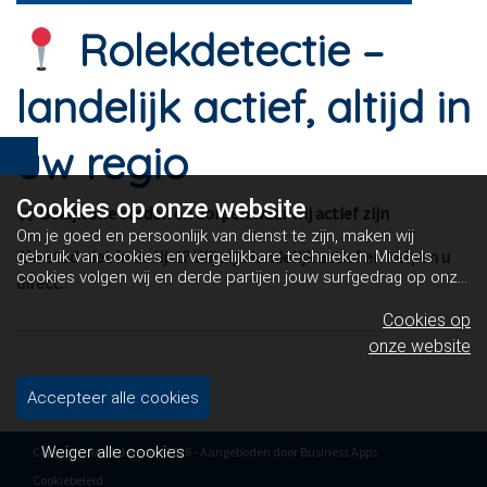
Rolekdetectie –
landelijk actief, altijd in
uw regio
Cookies op
onze website
Bekijk alle steden en dorpen waar wij actief zijn
Om je goed en persoonlijk van dienst te zijn, maken wij
Uw stad niet in de lijst? Wij zijn landelijk actief en helpen u
gebruik van cookies en vergelijkbare technieken. Middels
cookies volgen wij en derde partijen jouw surfgedrag op onze
direct.
website. Hiermee tonen wij gepersonaliseerde advertenties
en dit maakt het voor jou mogelijk om informatie te delen via
Cookies op
social media.
Bekijk ons cookiebeleid
onze website
Accepteer alle cookies
Weiger alle cookies
Copyright Rolekdetectie 2026 - Aangeboden door
Business Apps
Cookiebeleid