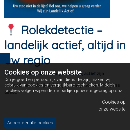
Rolekdetectie –
landelijk actief, altijd in
uw regio
Cookies op
onze website
Bekijk alle steden en dorpen waar wij actief zijn
Om je goed en persoonlijk van dienst te zijn, maken wij
Uw stad niet in de lijst? Wij zijn landelijk actief en helpen u
gebruik van cookies en vergelijkbare technieken. Middels
cookies volgen wij en derde partijen jouw surfgedrag op onze
direct.
website. Hiermee tonen wij gepersonaliseerde advertenties
en dit maakt het voor jou mogelijk om informatie te delen via
Cookies op
social media.
Bekijk ons cookiebeleid
onze website
Accepteer alle cookies