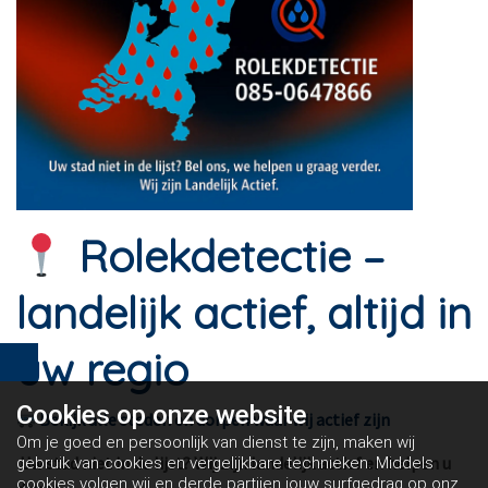
Rolekdetectie –
landelijk actief, altijd in
uw regio
Cookies op
onze website
Bekijk alle steden en dorpen waar wij actief zijn
Om je goed en persoonlijk van dienst te zijn, maken wij
Uw stad niet in de lijst? Wij zijn landelijk actief en helpen u
gebruik van cookies en vergelijkbare technieken. Middels
cookies volgen wij en derde partijen jouw surfgedrag op onze