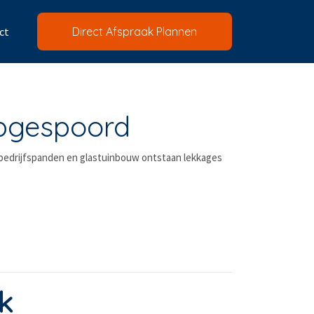
ct
Direct Afspraak Plannen
opgespoord
, bedrijfspanden en glastuinbouw ontstaan lekkages
k