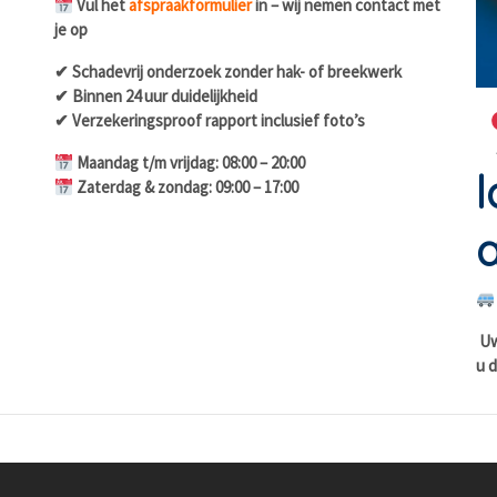
Vul het
afspraakformulier
in – wij nemen contact met
je op
✔ Schadevrij onderzoek zonder hak- of breekwerk
✔ Binnen 24 uur duidelijkheid
✔ Verzekeringsproof rapport inclusief foto’s
Maandag t/m vrijdag: 08:00 – 20:00
l
Zaterdag & zondag: 09:00 – 17:00
a
Uw 
u d