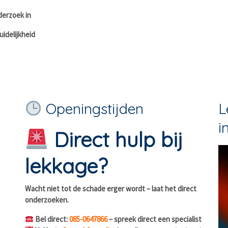
derzoek in
idelijkheid
Openingstijden
L
i
Direct hulp bij
lekkage?
Wacht niet tot de schade erger wordt – laat het direct
onderzoeken.
Bel direct:
085-0647866
– spreek direct een specialist