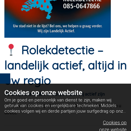
Rolekdetectie –
landelijk actief, altijd in
uw regio
Cookies op
onze website
Bekijk alle steden en dorpen waar wij actief zijn
Om je goed en persoonlijk van dienst te zijn, maken wij
Uw stad niet in de lijst? Wij zijn landelijk actief en helpen u
gebruik van cookies en vergelijkbare technieken. Middels
cookies volgen wij en derde partijen jouw surfgedrag op onze
direct.
website. Hiermee tonen wij gepersonaliseerde advertenties
en dit maakt het voor jou mogelijk om informatie te delen via
Cookies op
social media.
Bekijk ons cookiebeleid
onze website