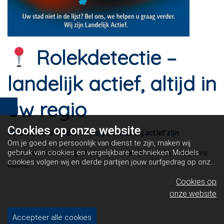
Rolekdetectie –
landelijk actief, altijd in
uw regio
Cookies op
onze website
Bekijk alle steden en dorpen waar wij actief zijn
Om je goed en persoonlijk van dienst te zijn, maken wij
Uw stad niet in de lijst? Wij zijn landelijk actief en helpen u
gebruik van cookies en vergelijkbare technieken. Middels
cookies volgen wij en derde partijen jouw surfgedrag op onze
direct.
website. Hiermee tonen wij gepersonaliseerde advertenties
en dit maakt het voor jou mogelijk om informatie te delen via
Cookies op
social media.
Bekijk ons cookiebeleid
onze website
Accepteer alle cookies