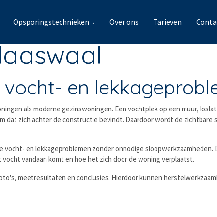
Opsporingstechnieken
Over ons
Tarieven
Conta
Klaaswaal
 vocht- en lekkageprob
oningen als moderne gezinswoningen. Een vochtplek op een muur, losla
m dat zich achter de constructie bevindt. Daardoor wordt de zichtbare
de vocht- en lekkageproblemen zonder onnodige sloopwerkzaamheden. 
t vocht vandaan komt en hoe het zich door de woning verplaatst.
t foto's, meetresultaten en conclusies. Hierdoor kunnen herstelwerkza