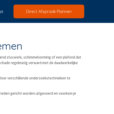
ct
Direct Afspraak Plannen
lemen
tend stucwerk, schimmelvorming of een plafond dat
 schade regelmatig verward met de daadwerkelijke
Door verschillende onderzoekstechnieken te
amheden gericht worden uitgevoerd en voorkom je