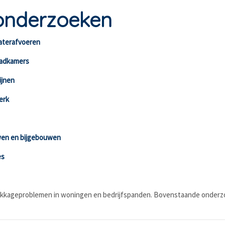
onderzoeken
aterafvoeren
badkamers
ijnen
erk
en en bijgebouwen
es
lekkageproblemen in woningen en bedrijfspanden. Bovenstaande onder