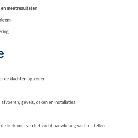
s en meetresultaten
obleem
ering
e
r de klachten optreden.
 afvoeren, gevels, daken en installaties.
e herkomst van het vocht nauwkeurig vast te stellen.