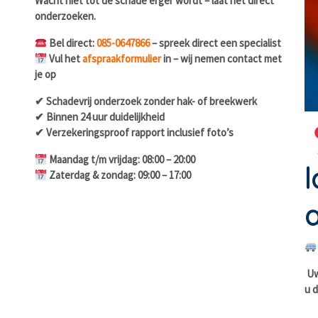
Wacht niet tot de schade erger wordt – laat het direct
onderzoeken.
Bel direct:
085-0647866
– spreek direct een specialist
Vul het
afspraakformulier
in – wij nemen contact met
je op
✔ Schadevrij onderzoek zonder hak- of breekwerk
✔ Binnen 24 uur duidelijkheid
✔ Verzekeringsproof rapport inclusief foto’s
Maandag t/m vrijdag: 08:00 – 20:00
l
Zaterdag & zondag: 09:00 – 17:00
a
Uw 
u d