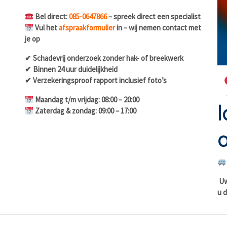
Bel direct:
085-0647866
– spreek direct een specialist
Vul het
afspraakformulier
in – wij nemen contact met
je op
✔ Schadevrij onderzoek zonder hak- of breekwerk
✔ Binnen 24 uur duidelijkheid
✔ Verzekeringsproof rapport inclusief foto’s
Maandag t/m vrijdag: 08:00 – 20:00
l
Zaterdag & zondag: 09:00 – 17:00
a
Uw 
u d