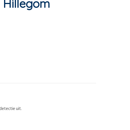
n Hillegom
etectie uit.