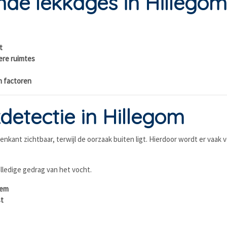
de lekkages in Hillego
t
ere ruimtes
n factoren
tectie in Hillegom
nkant zichtbaar, terwijl de oorzaak buiten ligt. Hierdoor wordt er vaak
olledige gedrag van het vocht.
eem
st