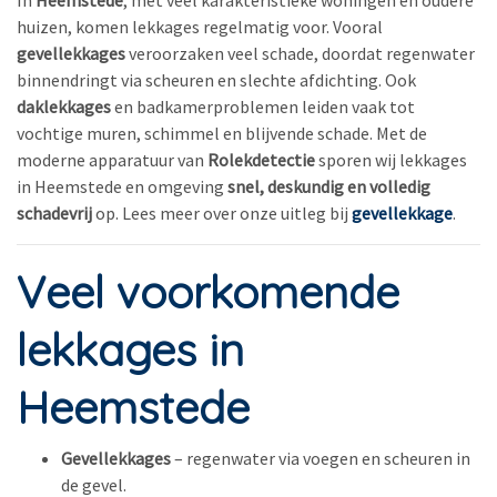
In
Heemstede
, met veel karakteristieke woningen en oudere
huizen, komen lekkages regelmatig voor. Vooral
gevellekkages
veroorzaken veel schade, doordat regenwater
binnendringt via scheuren en slechte afdichting. Ook
daklekkages
en badkamerproblemen leiden vaak tot
vochtige muren, schimmel en blijvende schade. Met de
moderne apparatuur van
Rolekdetectie
sporen wij lekkages
in Heemstede en omgeving
snel, deskundig en volledig
schadevrij
op. Lees meer over onze uitleg bij
gevellekkage
.
Veel voorkomende
lekkages in
Heemstede
Gevellekkages
– regenwater via voegen en scheuren in
de gevel.