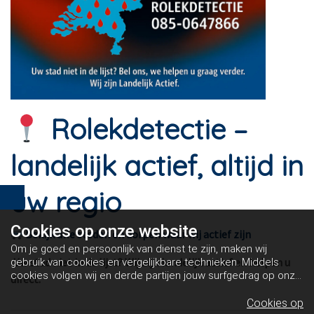
Rolekdetectie –
landelijk actief, altijd in
uw regio
Cookies op
onze website
Bekijk alle steden en dorpen waar wij actief zijn
Om je goed en persoonlijk van dienst te zijn, maken wij
Uw stad niet in de lijst? Wij zijn landelijk actief en helpen u
gebruik van cookies en vergelijkbare technieken. Middels
cookies volgen wij en derde partijen jouw surfgedrag op onze
direct.
website. Hiermee tonen wij gepersonaliseerde advertenties
en dit maakt het voor jou mogelijk om informatie te delen via
Cookies op