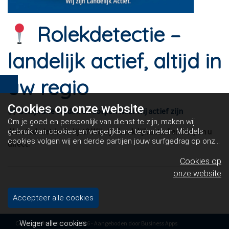
Rolekdetectie –
landelijk actief, altijd in
uw regio
Cookies op
onze website
Bekijk alle steden en dorpen waar wij actief zijn
Om je goed en persoonlijk van dienst te zijn, maken wij
Uw stad niet in de lijst? Wij zijn landelijk actief en helpen u
gebruik van cookies en vergelijkbare technieken. Middels
cookies volgen wij en derde partijen jouw surfgedrag op onze
direct.
website. Hiermee tonen wij gepersonaliseerde advertenties
en dit maakt het voor jou mogelijk om informatie te delen via
Cookies op
social media.
Bekijk ons cookiebeleid
onze website
Accepteer alle cookies
Weiger alle cookies
Copyright Rolekdetectie 2026 - Aangeboden door
Business Apps