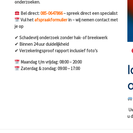
onderzoeken.
Bel direct:
085-0647866
– spreek direct een specialist
Vul het
afspraakformulier
in – wij nemen contact met
je op
✔ Schadevrij onderzoek zonder hak- of breekwerk
✔ Binnen 24 uur duidelijkheid
✔ Verzekeringsproof rapport inclusief foto’s
Maandag t/m vrijdag: 08:00 – 20:00
l
Zaterdag & zondag: 09:00 – 17:00
a
Uw 
u d