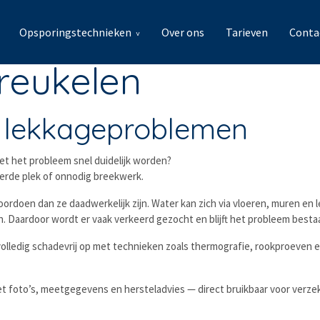
Opsporingstechnieken
Over ons
Tarieven
Conta
reukelen
ij lekkageproblemen
t het probleem snel duidelijk worden?
eerde plek of onnodig breekwerk.
voordoen dan ze daadwerkelijk zijn. Water kan zich via vloeren, muren en
en. Daardoor wordt er vaak verkeerd gezocht en blijft het probleem besta
olledig schadevrij op met technieken zoals thermografie, rookproeven en
t foto’s, meetgegevens en hersteladvies — direct bruikbaar voor verzek