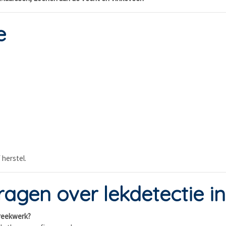
e
 herstel.
agen over lekdetectie i
breekwerk?