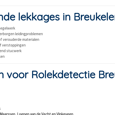
e lekkages in Breukele
 tegelwerk
verborgen leidingproblemen
of verouderde materialen
f verstoppingen
tend stucwerk
eken
voor Rolekdetectie Bre
s
s Maarssen, Loenen aan de Vecht en Vinkeveen