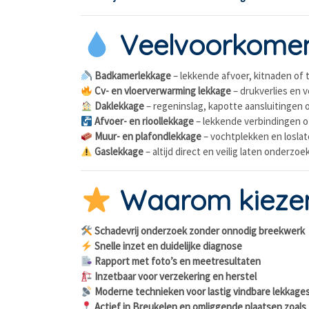
Veelvoorkomend
Badkamerlekkage
– lekkende afvoer, kitnaden of
Cv- en vloerverwarming lekkage
– drukverlies en 
Daklekkage
– regeninslag, kapotte aansluitingen 
Afvoer- en rioollekkage
– lekkende verbindingen o
Muur- en plafondlekkage
– vochtplekken en losla
Gaslekkage
– altijd direct en veilig laten onderzo
Waarom kiezen 
Schadevrij onderzoek zonder onnodig breekwerk
Snelle inzet en duidelijke diagnose
Rapport met foto’s en meetresultaten
Inzetbaar voor verzekering en herstel
Moderne technieken voor lastig vindbare lekkage
Actief in Breukelen en omliggende plaatsen zoal