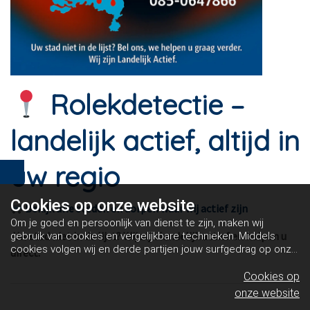
Rolekdetectie –
landelijk actief, altijd in
uw regio
Cookies op
onze website
Bekijk alle steden en dorpen waar wij actief zijn
Om je goed en persoonlijk van dienst te zijn, maken wij
Uw stad niet in de lijst? Wij zijn landelijk actief en helpen u
gebruik van cookies en vergelijkbare technieken. Middels
cookies volgen wij en derde partijen jouw surfgedrag op onze
direct.
website. Hiermee tonen wij gepersonaliseerde advertenties
en dit maakt het voor jou mogelijk om informatie te delen via
Cookies op
social media.
Bekijk ons cookiebeleid
onze website