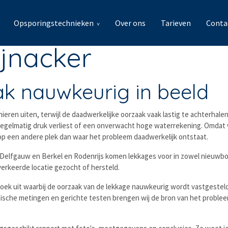
Opsporingstechnieken
Over ons
Tarieven
Conta
ijnacker
ak nauwkeurig in beeld
anieren uiten, terwijl de daadwerkelijke oorzaak vaak lastig te achterha
 regelmatig druk verliest of een onverwacht hoge waterrekening. Omdat w
 op een andere plek dan waar het probleem daadwerkelijk ontstaat.
p, Delfgauw en Berkel en Rodenrijs komen lekkages voor in zowel nieu
erkeerde locatie gezocht of hersteld.
rzoek uit waarbij de oorzaak van de lekkage nauwkeurig wordt vastgeste
ische metingen en gerichte testen brengen wij de bron van het problee