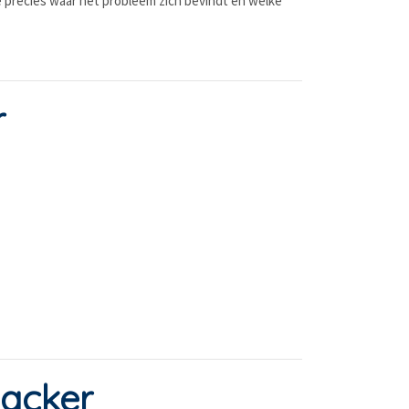
e precies waar het probleem zich bevindt en welke
r
nacker