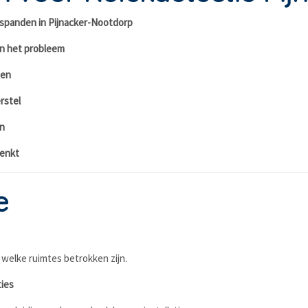
spanden in Pijnacker-Nootdorp
an het probleem
ten
rstel
n
denkt
e
welke ruimtes betrokken zijn.
ties