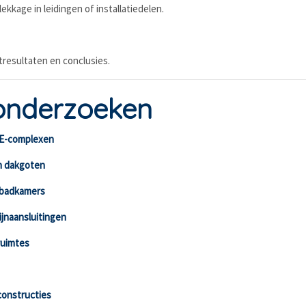
ekkage in leidingen of installatiedelen.
tresultaten en conclusies.
onderzoeken
vE-complexen
n dakgoten
 badkamers
jnaansluitingen
ruimtes
constructies