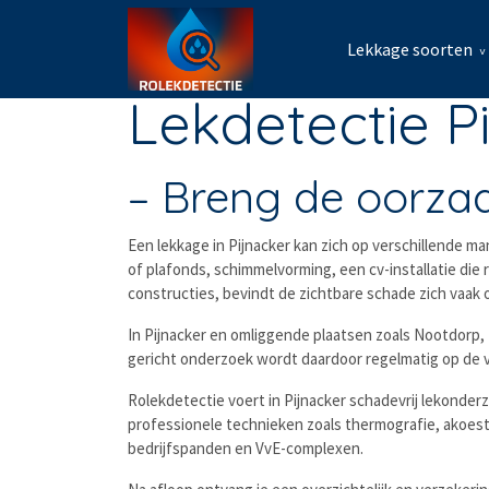
Lekkage soorten
Lekdetectie P
– Breng de oorza
Een lekkage in Pijnacker kan zich op verschillende m
of plafonds, schimmelvorming, een cv-installatie die
constructies, bevindt de zichtbare schade zich vaak
In Pijnacker en omliggende plaatsen zoals Nootdor
gericht onderzoek wordt daardoor regelmatig op de v
Rolekdetectie voert in Pijnacker schadevrij lekonde
professionele technieken zoals thermografie, akoest
bedrijfspanden en VvE-complexen.