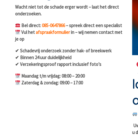
Wacht niet tot de schade erger wordt – laat het direct
onderzoeken.
Bel direct:
085-0647866
– spreek direct een specialist
Vul het
afspraakformulier
in – wij nemen contact met
je op
✔ Schadevrij onderzoek zonder hak- of breekwerk
✔ Binnen 24 uur duidelijkheid
✔ Verzekeringsproof rapport inclusief foto’s
Maandag t/m vrijdag: 08:00 – 20:00
l
Zaterdag & zondag: 09:00 – 17:00
a
Uw 
u d