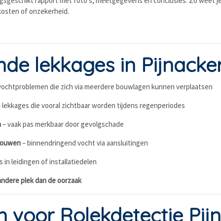
ingsgeschikt rapport met foto's, meetgegevens en conclusies. Zo weet j
kosten of onzekerheid.
e lekkages in Pijnacke
vochtproblemen die zich via meerdere bouwlagen kunnen verplaatsen
 lekkages die vooral zichtbaar worden tijdens regenperiodes
n
– vaak pas merkbaar door gevolgschade
nbouwen
– binnendringend vocht via aansluitingen
s in leidingen of installatiedelen
andere plek dan de oorzaak
voor Rolekdetectie Pij