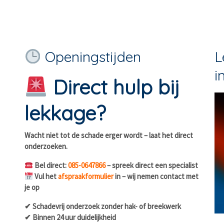
Openingstijden
L
i
Direct hulp bij
lekkage?
Wacht niet tot de schade erger wordt – laat het direct
onderzoeken.
Bel direct:
085-0647866
– spreek direct een specialist
Vul het
afspraakformulier
in – wij nemen contact met
je op
✔ Schadevrij onderzoek zonder hak- of breekwerk
✔ Binnen 24 uur duidelijkheid