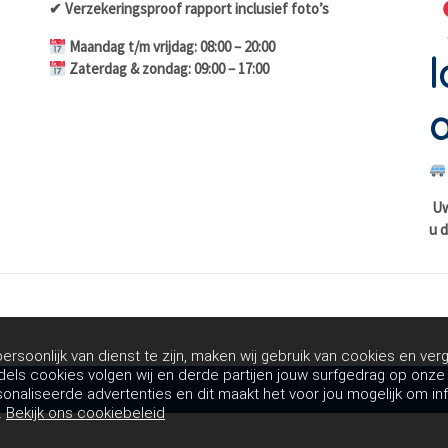
✔ Verzekeringsproof rapport inclusief foto’s
Maandag t/m vrijdag: 08:00 – 20:00
l
Zaterdag & zondag: 09:00 – 17:00
a
Uw 
u d
rsoonlijk van dienst te zijn, maken wij gebruik van cookies en verg
dels cookies volgen wij en derde partijen jouw surfgedrag op onz
sonaliseerde advertenties en dit maakt het voor jou mogelijk om in
.
Bekijk ons cookiebeleid