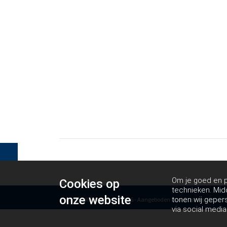
Om je goed en pe
Cookies op
technieken. Mid
onze website
tonen wij geper
Copyright Rolekdetectie 2026 - Aangeboden door
Business Apps
via social media