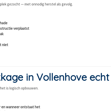
lek gezocht — met onnodig herstel als gevolg.
chade
structie verplaatst
aak
 niet
kkage in Vollenhove echt
het is logisch opbouwen.
r en wanneer ontstaat het