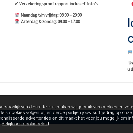
✔ Verzekeringsproof rapport inclusief foto’s
Maandag t/m vrijdag: 08:00 – 20:00
l
Zaterdag & zondag: 09:00 – 17:00
a
Uw 
u d
rsoonlijk van dienst te zijn, maken wij gebruik van cookies en verg
dels cookies volgen wij en derde partijen jouw surfgedrag op onz
sonaliseerde advertenties en dit maakt het voor jou mogelijk om in
.
Bekijk ons cookiebeleid