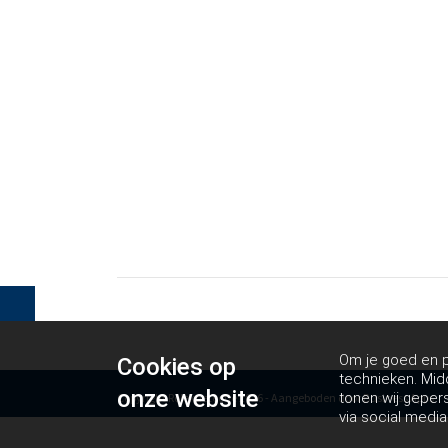
Om je goed en pe
Cookies op
technieken. Mid
onze website
tonen wij geper
Copyright Rolekdetectie 2026 - Aangeboden door
Business Apps
via social media