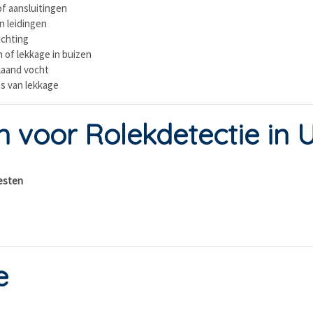
f aansluitingen
in leidingen
ichting
 of lekkage in buizen
laand vocht
ns van lekkage
voor Rolekdetectie in U
esten
e