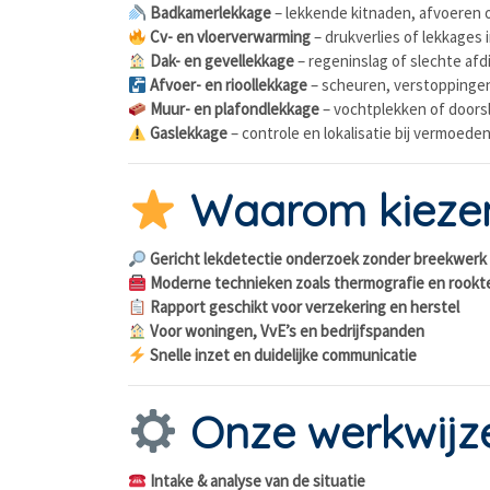
Badkamerlekkage
– lekkende kitnaden, afvoeren o
Cv- en vloerverwarming
– drukverlies of lekkages 
Dak- en gevellekkage
– regeninslag of slechte afd
Afvoer- en rioollekkage
– scheuren, verstoppingen
Muur- en plafondlekkage
– vochtplekken of doors
Gaslekkage
– controle en lokalisatie bij vermoede
Waarom kiezen 
Gericht lekdetectie onderzoek zonder breekwerk
Moderne technieken zoals thermografie en rookt
Rapport geschikt voor verzekering en herstel
Voor woningen, VvE’s en bedrijfspanden
Snelle inzet en duidelijke communicatie
Onze werkwijz
Intake & analyse van de situatie