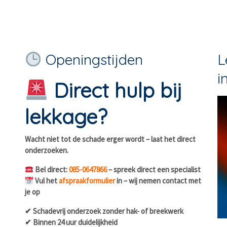
Openingstijden
L
i
Direct hulp bij
lekkage?
Wacht niet tot de schade erger wordt – laat het direct
onderzoeken.
Bel direct:
085-0647866
– spreek direct een specialist
Vul het
afspraakformulier
in – wij nemen contact met
je op
✔ Schadevrij onderzoek zonder hak- of breekwerk
✔ Binnen 24 uur duidelijkheid