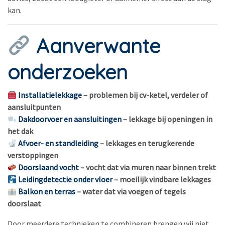
kan.
Aanverwante
onderzoeken
Installatielekkage
– problemen bij cv-ketel, verdeler of
aansluitpunten
Dakdoorvoer en aansluitingen
– lekkage bij openingen in
het dak
Afvoer- en standleiding
– lekkages en terugkerende
verstoppingen
Doorslaand vocht
– vocht dat via muren naar binnen trekt
Leidingdetectie onder vloer
– moeilijk vindbare lekkages
Balkon en terras
– water dat via voegen of tegels
doorslaat
Door meerdere technieken te combineren brengen wij niet