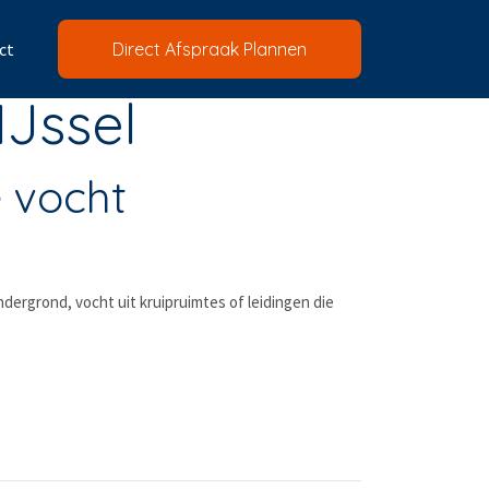
ct
Direct Afspraak Plannen
Jssel
e vocht
ndergrond, vocht uit kruipruimtes of leidingen die