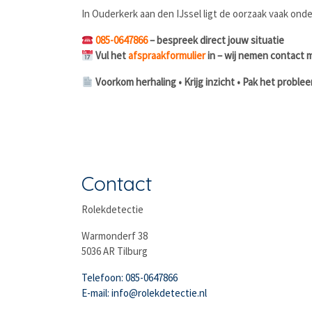
In Ouderkerk aan den IJssel ligt de oorzaak vaak ond
085-0647866
– bespreek direct jouw situatie
Vul het
afspraakformulier
in – wij nemen contact m
Voorkom herhaling • Krijg inzicht • Pak het problee
Contact
Rolekdetectie
Warmonderf 38
5036 AR Tilburg
Telefoon: 085-0647866
E-mail: info@rolekdetectie.nl