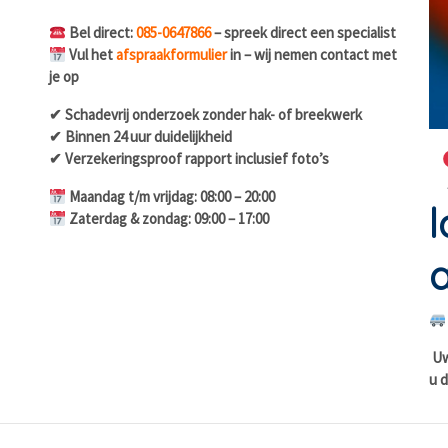
Bel direct:
085-0647866
– spreek direct een specialist
Vul het
afspraakformulier
in – wij nemen contact met
je op
✔ Schadevrij onderzoek zonder hak- of breekwerk
✔ Binnen 24 uur duidelijkheid
✔ Verzekeringsproof rapport inclusief foto’s
Maandag t/m vrijdag: 08:00 – 20:00
l
Zaterdag & zondag: 09:00 – 17:00
a
Uw 
u d