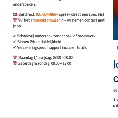
onderzoeken.
Bel direct:
085-0647866
– spreek direct een specialist
Vul het
afspraakformulier
in – wij nemen contact met
je op
✔ Schadevrij onderzoek zonder hak- of breekwerk
✔ Binnen 24 uur duidelijkheid
✔ Verzekeringsproof rapport inclusief foto’s
Maandag t/m vrijdag: 08:00 – 20:00
l
Zaterdag & zondag: 09:00 – 17:00
a
Uw 
u d