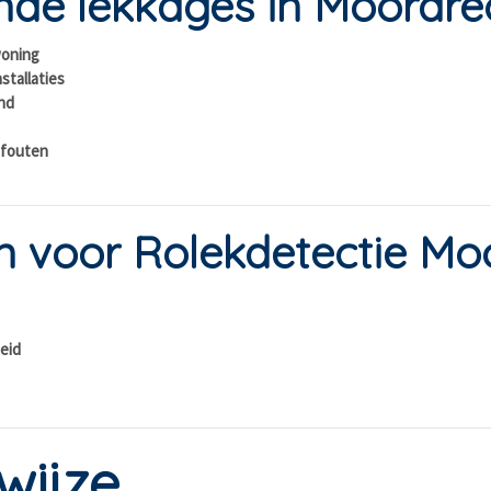
de lekkages in Moordre
woning
stallaties
ond
efouten
 voor Rolekdetectie Mo
eid
wijze