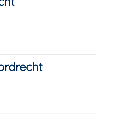
cht
ordrecht