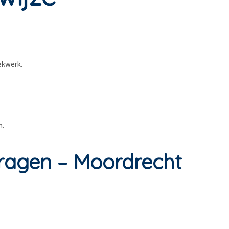
ekwerk.
n.
ragen – Moordrecht