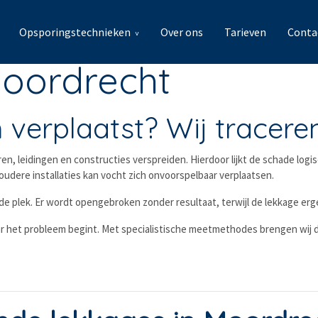
Opsporingstechnieken
Over ons
Tarieven
Conta
Moordrecht
h verplaatst? Wij tracere
ren, leidingen en constructies verspreiden. Hierdoor lijkt de schade logi
udere installaties kan vocht zich onvoorspelbaar verplaatsen.
e plek. Er wordt opengebroken zonder resultaat, terwijl de lekkage erg
 het probleem begint. Met specialistische meetmethodes brengen wij de 