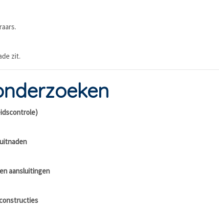
raars.
de zit.
onderzoeken
eidscontrole)
luitnaden
en aansluitingen
 constructies