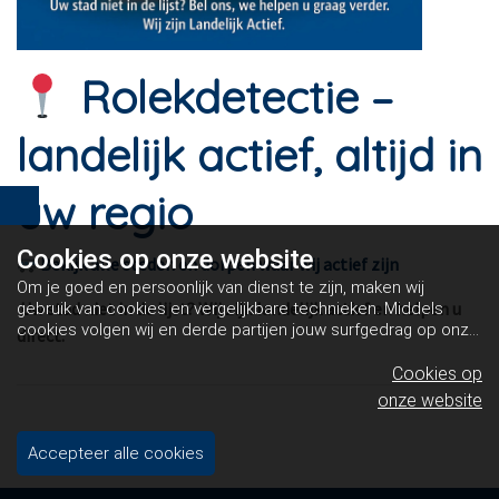
Rolekdetectie –
landelijk actief, altijd in
uw regio
Cookies op
onze website
Bekijk alle steden en dorpen waar wij actief zijn
Om je goed en persoonlijk van dienst te zijn, maken wij
Uw stad niet in de lijst? Wij zijn landelijk actief en helpen u
gebruik van cookies en vergelijkbare technieken. Middels
cookies volgen wij en derde partijen jouw surfgedrag op onze
direct.
website. Hiermee tonen wij gepersonaliseerde advertenties
en dit maakt het voor jou mogelijk om informatie te delen via
Cookies op
social media.
Bekijk ons cookiebeleid
onze website
Accepteer alle cookies