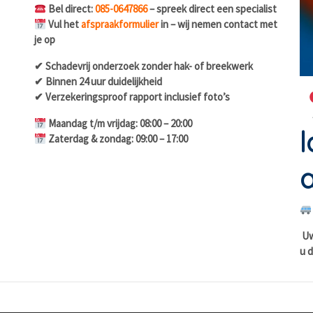
Bel direct:
085-0647866
– spreek direct een specialist
Vul het
afspraakformulier
in – wij nemen contact met
je op
✔ Schadevrij onderzoek zonder hak- of breekwerk
✔ Binnen 24 uur duidelijkheid
✔ Verzekeringsproof rapport inclusief foto’s
Maandag t/m vrijdag: 08:00 – 20:00
l
Zaterdag & zondag: 09:00 – 17:00
a
Uw 
u d