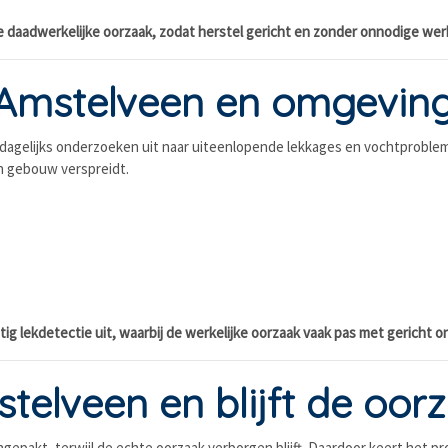
de daadwerkelijke oorzaak, zodat herstel gericht en zonder onnodige w
 Amstelveen en omgevin
 dagelijks onderzoeken uit naar uiteenlopende lekkages en vochtproble
n gebouw verspreidt.
ig lekdetectie uit, waarbij de werkelijke oorzaak vaak pas met gericht
elveen en blijft de oorz
ngepakt, terwijl de echte oorzaak verborgen blijft. Daardoor keert het p