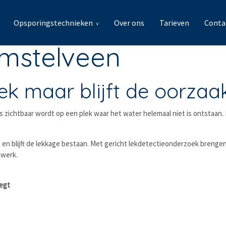
Opsporingstechnieken
Over ons
Tarieven
Conta
Amstelveen
ek maar blijft de oorzaa
zichtbaar wordt op een plek waar het water helemaal niet is ontstaan. Da
 en blijft de lekkage bestaan. Met gericht lekdetectieonderzoek brenge
kwerk.
legt