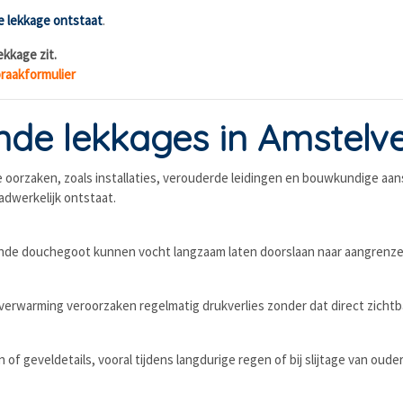
de lekkage ontstaat
.
ekkage zit.
raakformulier
de lekkages in Amstelv
oorzaken, zoals installaties, verouderde leidingen en bouwkundige aansl
aadwerkelijk ontstaat.
ende douchegoot kunnen vocht langzaam laten doorslaan naar aangrenze
erwarming veroorzaken regelmatig drukverlies zonder dat direct zichtba
of geveldetails, vooral tijdens langdurige regen of bij slijtage van oude