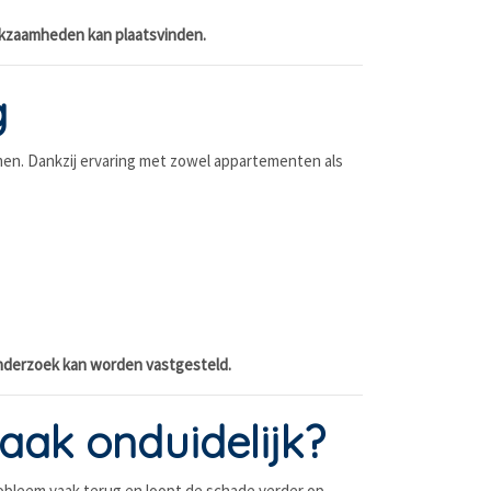
erkzaamheden kan plaatsvinden.
g
men. Dankzij ervaring met zowel appartementen als
 onderzoek kan worden vastgesteld.
aak onduidelijk?
robleem vaak terug en loopt de schade verder op.