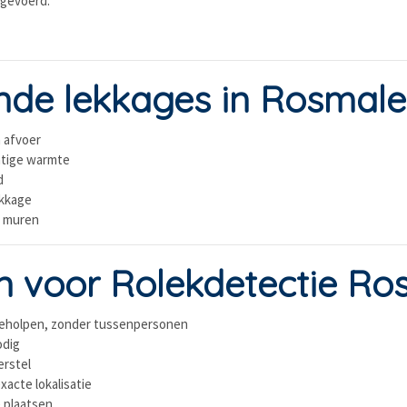
tgevoerd.
de lekkages in Rosmal
a afvoer
matige warmte
d
ekkage
r muren
 voor Rolekdetectie Ro
geholpen, zonder tussenpersonen
odig
erstel
acte lokalisatie
 plaatsen