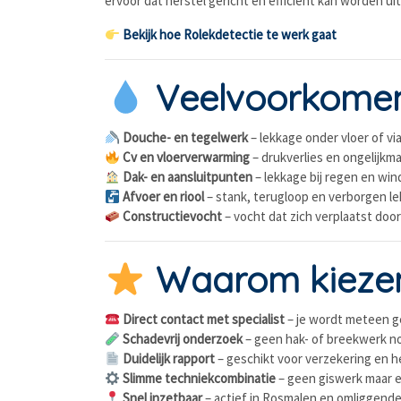
ervoor dat herstel gericht en efficiënt kan worden ui
Bekijk hoe Rolekdetectie te werk gaat
Veelvoorkomen
Douche- en tegelwerk
– lekkage onder vloer of vi
Cv en vloerverwarming
– drukverlies en ongelijk
Dak- en aansluitpunten
– lekkage bij regen en win
Afvoer en riool
– stank, terugloop en verborgen l
Constructievocht
– vocht dat zich verplaatst doo
Waarom kiezen
Direct contact met specialist
– je wordt meteen 
Schadevrij onderzoek
– geen hak- of breekwerk n
Duidelijk rapport
– geschikt voor verzekering en h
Slimme techniekcombinatie
– geen giswerk maar ex
Snel inzetbaar
– actief in Rosmalen en omliggende