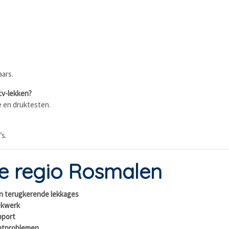
aars.
cv-lekken?
e en druktesten.
’s.
de regio Rosmalen
en terugkerende lekkages
ekwerk
pport
chtproblemen