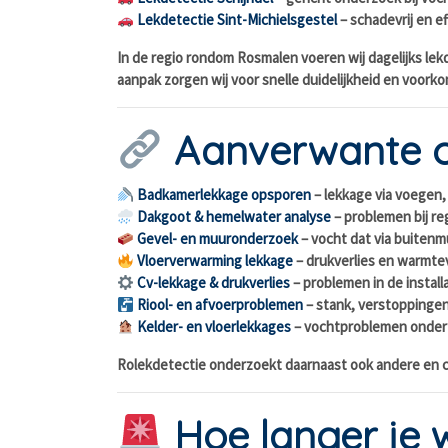
Lekdetectie Sint-Michielsgestel
– schadevrij en e
In de regio rondom Rosmalen voeren wij dagelijks lek
aanpak zorgen wij voor snelle duidelijkheid en voor
Aanverwante 
Badkamerlekkage opsporen
– lekkage via voegen,
Dakgoot & hemelwater analyse
– problemen bij r
Gevel- en muuronderzoek
– vocht dat via buiten
Vloerverwarming lekkage
– drukverlies en warmtev
Cv-lekkage & drukverlies
– problemen in de instal
Riool- en afvoerproblemen
– stank, verstoppinge
Kelder- en vloerlekkages
– vochtproblemen onder
Rolekdetectie onderzoekt daarnaast ook andere en com
Hoe langer je 