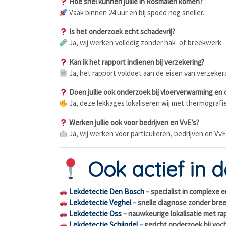
Hoe snel kunnen jullie in Rosmalen komen?
Vaak binnen 24 uur en bij spoed nog sneller.
Is het onderzoek echt schadevrij?
Ja, wij werken volledig zonder hak- of breekwerk.
Kan ik het rapport indienen bij verzekering?
Ja, het rapport voldoet aan de eisen van verzeker
Doen jullie ook onderzoek bij vloerverwarming en 
Ja, deze lekkages lokaliseren wij met thermografi
Werken jullie ook voor bedrijven en VvE’s?
Ja, wij werken voor particulieren, bedrijven en VvE
Ook actief in 
Lekdetectie Den Bosch
– specialist in complexe 
Lekdetectie Veghel
– snelle diagnose zonder bre
Lekdetectie Oss
– nauwkeurige lokalisatie met ra
Lekdetectie Schijndel
– gericht onderzoek bij vo