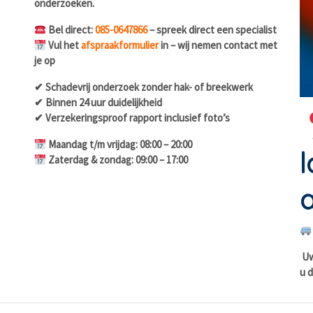
onderzoeken.
Bel direct:
085-0647866
– spreek direct een specialist
Vul het
afspraakformulier
in – wij nemen contact met
je op
✔ Schadevrij onderzoek zonder hak- of breekwerk
✔ Binnen 24 uur duidelijkheid
✔ Verzekeringsproof rapport inclusief foto’s
Maandag t/m vrijdag: 08:00 – 20:00
l
Zaterdag & zondag: 09:00 – 17:00
a
Uw 
u d