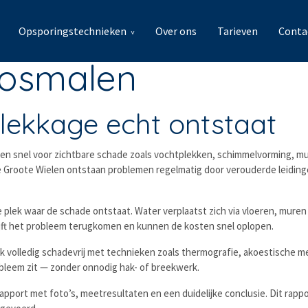
Opsporingstechnieken
Over ons
Tarieven
Conta
Rosmalen
lekkage echt ontstaat
n snel voor zichtbare schade zoals vochtplekken, schimmelvorming, muffe 
 Groote Wielen ontstaan problemen regelmatig door verouderde leidinge
de plek waar de schade ontstaat. Water verplaatst zich via vloeren, mure
lijft het probleem terugkomen en kunnen de kosten snel oplopen.
k volledig schadevrij met technieken zoals thermografie, akoestische 
bleem zit — zonder onnodig hak- of breekwerk.
apport met foto’s, meetresultaten en een duidelijke conclusie. Dit rappor