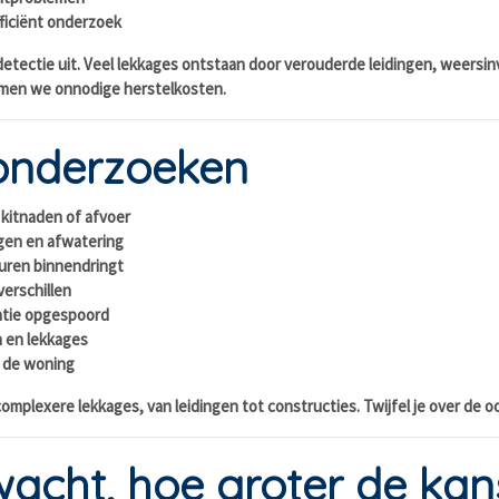
fficiënt onderzoek
detectie uit. Veel lekkages ontstaan door verouderde leidingen, weersin
komen we onnodige herstelkosten.
onderzoeken
 kitnaden of afvoer
egen en afwatering
muren binnendringt
erschillen
latie opgespoord
n en lekkages
 de woning
plexere lekkages, van leidingen tot constructies. Twijfel je over de oo
wacht, hoe groter de ka