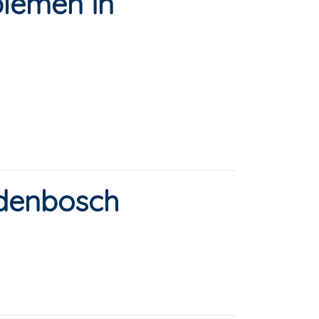
lemen in
denbosch