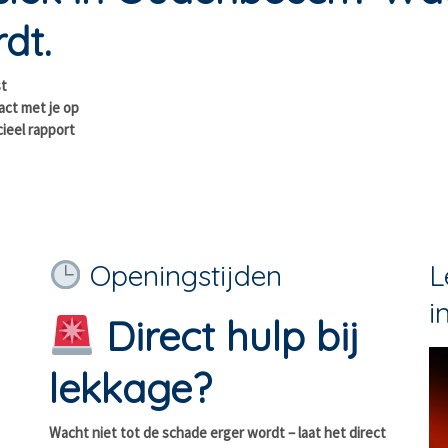
dt.
st
act met je op
cieel rapport
Openingstijden
L
i
Direct hulp bij
lekkage?
Wacht niet tot de schade erger wordt – laat het direct