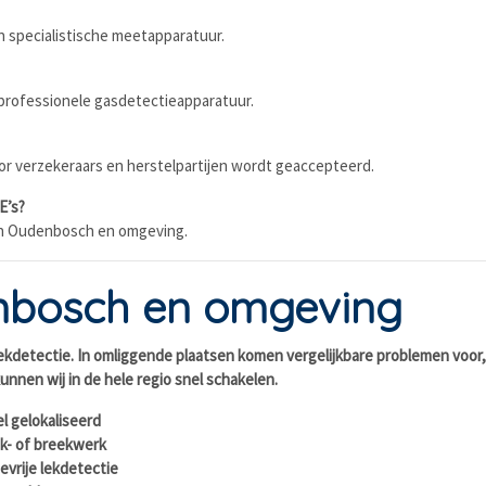
n specialistische meetapparatuur.
 professionele gasdetectieapparatuur.
door verzekeraars en herstelpartijen wordt geaccepteerd.
E’s?
s in Oudenbosch en omgeving.
enbosch en omgeving
lekdetectie. In omliggende plaatsen komen vergelijkbare problemen voor
nnen wij in de hele regio snel schakelen.
l gelokaliseerd
k- of breekwerk
devrije lekdetectie