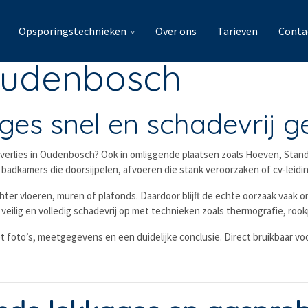
Opsporingstechnieken
Over ons
Tarieven
Conta
Oudenbosch
ges snel en schadevrij g
ukverlies in Oudenbosch? Ook in omliggende plaatsen zoals Hoeven, St
 badkamers die doorsijpelen, afvoeren die stank veroorzaken of cv-leidi
ter vloeren, muren of plafonds. Daardoor blijft de echte oorzaak vaak onz
veilig en volledig schadevrij op met technieken zoals thermografie, ro
t foto’s, meetgegevens en een duidelijke conclusie. Direct bruikbaar voo