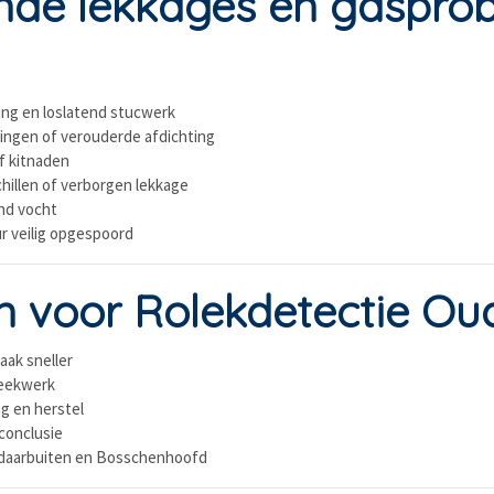
de lekkages en gasprob
ng en loslatend stucwerk
itingen of verouderde afdichting
f kitnaden
hillen of verborgen lekkage
end vocht
ur veilig opgespoord
 voor Rolekdetectie Ou
aak sneller
reekwerk
ng en herstel
 conclusie
daarbuiten en Bosschenhoofd