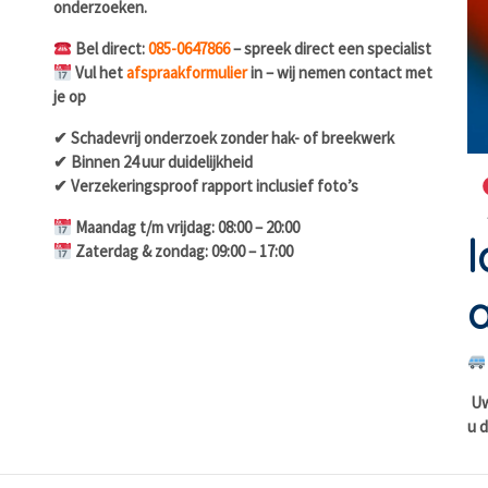
onderzoeken.
Bel direct:
085-0647866
– spreek direct een specialist
Vul het
afspraakformulier
in – wij nemen contact met
je op
✔ Schadevrij onderzoek zonder hak- of breekwerk
✔ Binnen 24 uur duidelijkheid
✔ Verzekeringsproof rapport inclusief foto’s
Maandag t/m vrijdag: 08:00 – 20:00
l
Zaterdag & zondag: 09:00 – 17:00
a
Uw 
u d