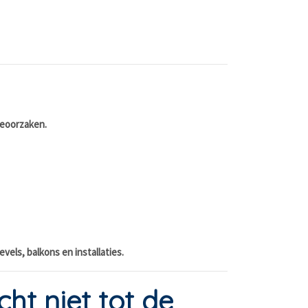
deoorzaken.
els, balkons en installaties.
t niet tot de