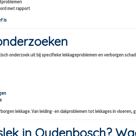
chtproblemen
ord met rapport
f is
onderzoeken
stisch onderzoek uit bij specifieke lekkageproblemen en verborgen scha
gen
s
orgen lekkage. Van leiding- en dakproblemen tot lekkages in vloeren, gev
lek in Oudenbosch? Wach