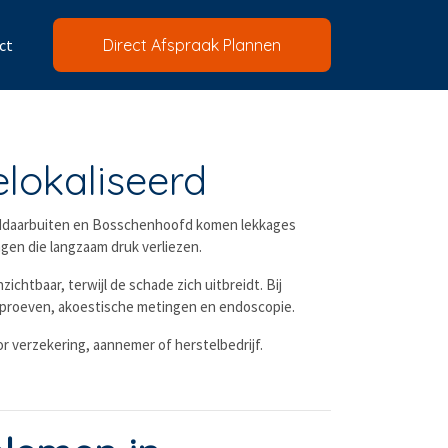
ct
Direct Afspraak Plannen
elokaliseerd
anddaarbuiten en Bosschenhoofd komen lekkages
ngen die langzaam druk verliezen.
ichtbaar, terwijl de schade zich uitbreidt. Bij
okproeven, akoestische metingen en endoscopie.
r verzekering, aannemer of herstelbedrijf.