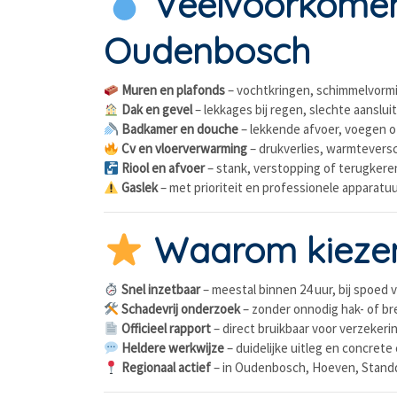
Veelvoorkomen
Oudenbosch
Muren en plafonds
– vochtkringen, schimmelvormi
Dak en gevel
– lekkages bij regen, slechte aanslu
Badkamer en douche
– lekkende afvoer, voegen o
Cv en vloerverwarming
– drukverlies, warmteversc
Riool en afvoer
– stank, verstopping of terugker
Gaslek
– met prioriteit en professionele apparatu
Waarom kiezen
Snel inzetbaar
– meestal binnen 24 uur, bij spoed v
Schadevrij onderzoek
– zonder onnodig hak- of b
Officieel rapport
– direct bruikbaar voor verzekeri
Heldere werkwijze
– duidelijke uitleg en concrete
Regionaal actief
– in Oudenbosch, Hoeven, Stand