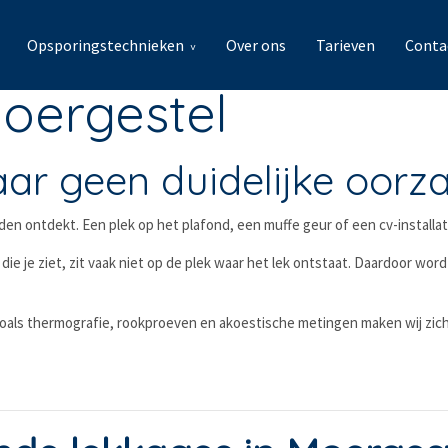
Opsporingstechnieken
Over ons
Tarieven
Conta
oergestel
aar geen duidelijke oorz
en ontdekt. Een plek op het plafond, een muffe geur of een cv-installati
die je ziet, zit vaak niet op de plek waar het lek ontstaat. Daardoor wo
zoals thermografie, rookproeven en akoestische metingen maken wij zi