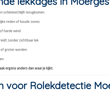
e lekkages in Moergest
 en schimmel blijft terugkomen
lijke reden of koude zones
 of harde wind
reidt zonder zichtbaar lek
n of groter worden
ren
aak ergens anders dan waar je kijkt.
voor Rolekdetectie Moe