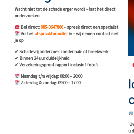
Wacht niet tot de schade erger wordt – laat het direct
onderzoeken.
Bel direct:
085-0647866
– spreek direct een specialist
Vul het
afspraakformulier
in – wij nemen contact met
je op
✔ Schadevrij onderzoek zonder hak- of breekwerk
✔ Binnen 24 uur duidelijkheid
✔ Verzekeringsproof rapport inclusief foto’s
Maandag t/m vrijdag: 08:00 – 20:00
l
Zaterdag & zondag: 09:00 – 17:00
a
Uw 
u d