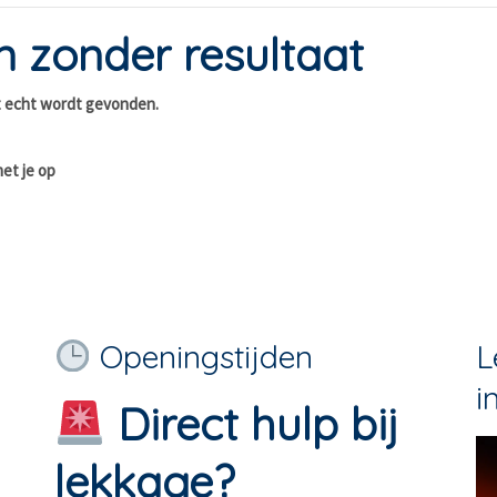
en zonder resultaat
it echt wordt gevonden.
met je op
Openingstijden
L
i
Direct hulp bij
lekkage?