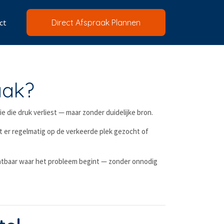
ct
Direct Afspraak Plannen
aak?
e die druk verliest — maar zonder duidelijke bron.
rdt er regelmatig op de verkeerde plek gezocht of
chtbaar waar het probleem begint — zonder onnodig