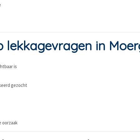
e
 lekkagevragen in Moer
htbaar is
rkeerd gezocht
e oorzaak