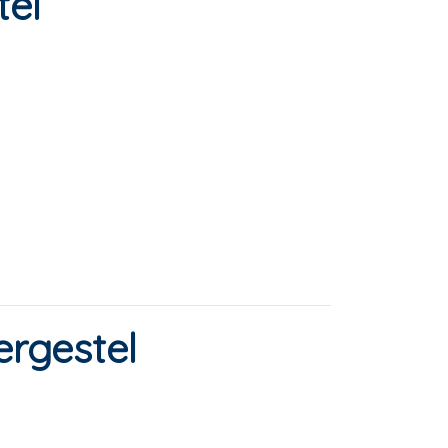
el
rgestel