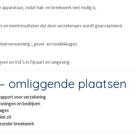
 apparatuur, zodat hak- en breekwerk niet nodig is.
to’s en meetresultaten dat door verzekeraars wordt geaccepteerd.
loerverwarming-, gevel- en rioollekkages.
ijven en VvE’s in Fijnaart en omgeving.
 – omliggende plaatsen
 rapport voor verzekering
woningen en bedrijven
kages
lek zit
e zonder breekwerk