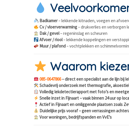
Veelvoorkomend
Badkamer
– lekkende kitnaden, voegen en afvoer
Cv / vloerverwarming
– drukverlies en verborgen 
Dak / gevel
– regeninslag en scheuren
Afvoer / riool
– lekkende koppelingen en verstopp
Muur / plafond
– vochtplekken en schimmelvormi
Waarom kiezen 
085-0647866
– direct een specialist aan de lijn bij 
Schadevrij onderzoek met thermografie, akoestie
Volledig lekdetectierapport met foto’s en meetge
Snelle inzet in Fijnaart – vaak binnen 24 uur op loc
Actief in Fijnaart en omliggende plaatsen zoals 
Duidelijke prijs vooraf – geen verrassingen achter
Voor woningen, bedrijfspanden en VvE’s