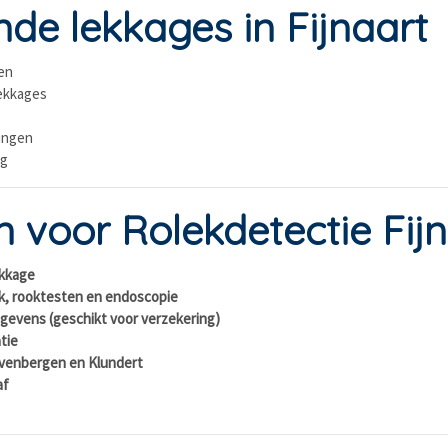
e lekkages in Fijnaart
en
lekkages
ingen
ng
voor Rolekdetectie Fij
lekkage
k, rooktesten en endoscopie
gevens (geschikt voor verzekering)
atie
Zevenbergen en Klundert
af