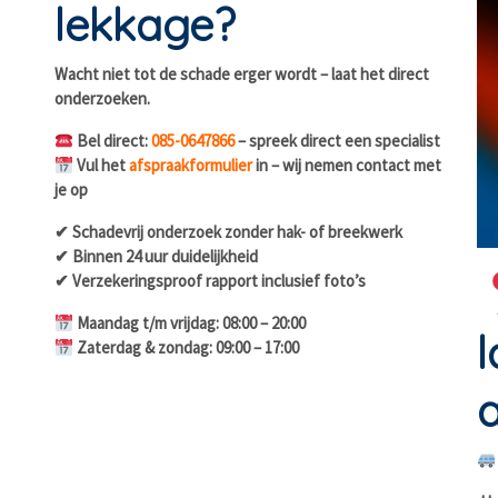
lekkage?
Wacht niet tot de schade erger wordt – laat het direct
onderzoeken.
Bel direct:
085-0647866
– spreek direct een specialist
Vul het
afspraakformulier
in – wij nemen contact met
je op
✔ Schadevrij onderzoek zonder hak- of breekwerk
✔ Binnen 24 uur duidelijkheid
✔ Verzekeringsproof rapport inclusief foto’s
Maandag t/m vrijdag: 08:00 – 20:00
l
Zaterdag & zondag: 09:00 – 17:00
a