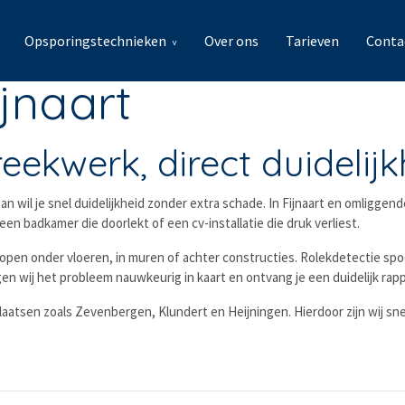
Opsporingstechnieken
Over ons
Tarieven
Conta
ijnaart
ekwerk, direct duidelijk
an wil je snel duidelijkheid zonder extra schade. In Fijnaart en omliggen
n badkamer die doorlekt of een cv-installatie die druk verliest.
 lopen onder vloeren, in muren of achter constructies. Rolekdetectie sp
 wij het probleem nauwkeurig in kaart en ontvang je een duidelijk rapp
 plaatsen zoals Zevenbergen, Klundert en Heijningen. Hierdoor zijn wij 