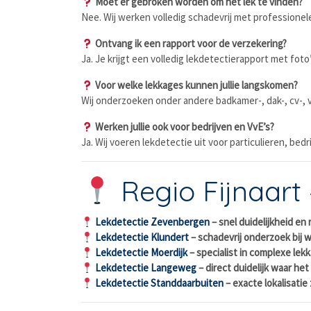
Moet er gebroken worden om het lek te vinden?
Nee. Wij werken volledig schadevrij met professionele
Ontvang ik een rapport voor de verzekering?
Ja. Je krijgt een volledig lekdetectierapport met fo
Voor welke lekkages kunnen jullie langskomen?
Wij onderzoeken onder andere badkamer-, dak-, cv-, v
Werken jullie ook voor bedrijven en VvE’s?
Ja. Wij voeren lekdetectie uit voor particulieren, bedr
Regio Fijnaart
Lekdetectie Zevenbergen
– snel duidelijkheid en
Lekdetectie Klundert
– schadevrij onderzoek bij 
Lekdetectie Moerdijk
– specialist in complexe lek
Lekdetectie Langeweg
– direct duidelijk waar het 
Lekdetectie Standdaarbuiten
– exacte lokalisati