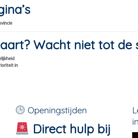
gina’s
ovincie
aart? Wacht niet tot de
lijkheid
ioriteit in
Openingstijden
L
i
Direct hulp bij