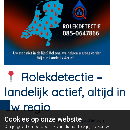
Rolekdetectie –
landelijk actief, altijd in
uw regio
Cookies op
onze website
Bekijk alle steden en dorpen waar wij actief zijn
Om je goed en persoonlijk van dienst te zijn, maken wij