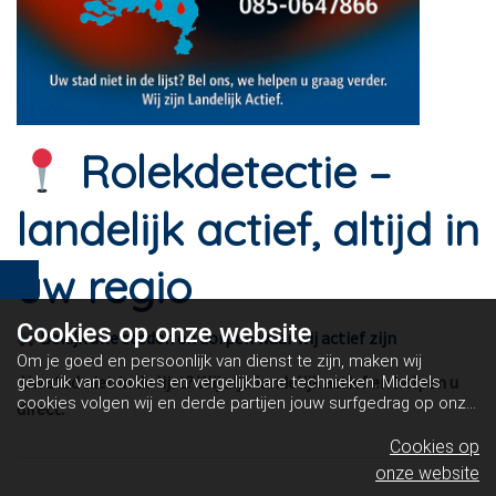
Rolekdetectie –
landelijk actief, altijd in
uw regio
Cookies op
onze website
Bekijk alle steden en dorpen waar wij actief zijn
Om je goed en persoonlijk van dienst te zijn, maken wij
Uw stad niet in de lijst? Wij zijn landelijk actief en helpen u
gebruik van cookies en vergelijkbare technieken. Middels
cookies volgen wij en derde partijen jouw surfgedrag op onze
direct.
website. Hiermee tonen wij gepersonaliseerde advertenties
en dit maakt het voor jou mogelijk om informatie te delen via
Cookies op
social media.
Bekijk ons cookiebeleid
onze website