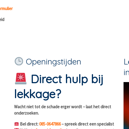
rmulier
eid
Openingstijden
L
i
Direct hulp bij
lekkage?
Wacht niet tot de schade erger wordt – laat het direct
onderzoeken.
Bel direct:
085-0647866
– spreek direct een specialist