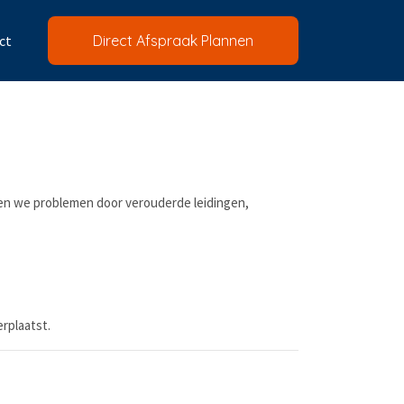
ct
Direct Afspraak Plannen
ien we problemen door verouderde leidingen,
rplaatst.