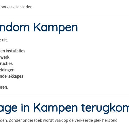
e oorzaak te vinden.
ondom Kampen
 uit.
en installaties
gwerk
ructies
leidingen
ende lekkages
eren.
kkage in Kampen terugko
onden. Zonder onderzoek wordt vaak op de verkeerde plek hersteld.