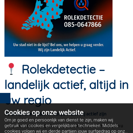
Rolekdetectie –
landelijk actief, altijd in
uw regio
Cookies op
onze website
Bekijk alle steden en dorpen waar wij actief zijn
Om je goed en persoonlijk van dienst te zijn, maken wij
Uw stad niet in de lijst? Wij zijn landelijk actief en helpen u
gebruik van cookies en vergelijkbare technieken. Middels
cookies volgen wij en derde partijen jouw surfgedrag op onze
direct.