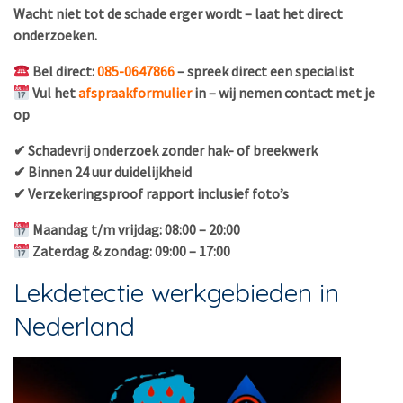
Wacht niet tot de schade erger wordt – laat het direct
onderzoeken.
Bel direct:
085-0647866
– spreek direct een specialist
Vul het
afspraakformulier
in – wij nemen contact met je
op
✔ Schadevrij onderzoek zonder hak- of breekwerk
✔ Binnen 24 uur duidelijkheid
✔ Verzekeringsproof rapport inclusief foto’s
Maandag t/m vrijdag: 08:00 – 20:00
Zaterdag & zondag: 09:00 – 17:00
Lekdetectie werkgebieden in
Nederland