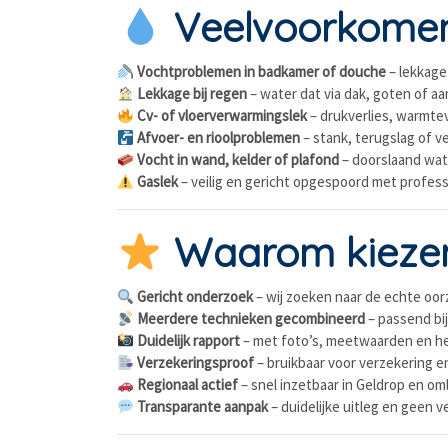
Veelvoorkomen
Vochtproblemen in badkamer of douche
– lekkage
Lekkage bij regen
– water dat via dak, goten of a
Cv- of vloerverwarmingslek
– drukverlies, warmtev
Afvoer- en rioolproblemen
– stank, terugslag of v
Vocht in wand, kelder of plafond
– doorslaand wate
Gaslek
– veilig en gericht opgespoord met profes
Waarom kiezen 
Gericht onderzoek
– wij zoeken naar de echte oorz
Meerdere technieken gecombineerd
– passend bij
Duidelijk rapport
– met foto’s, meetwaarden en he
Verzekeringsproof
– bruikbaar voor verzekering e
Regionaal actief
– snel inzetbaar in Geldrop en o
Transparante aanpak
– duidelijke uitleg en geen 