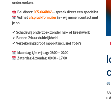
onderzoeken.
Bel direct:
085-0647866
– spreek direct een specialist
Vul het
afspraakformulier
in – wij nemen contact met
je op
✔ Schadevrij onderzoek zonder hak- of breekwerk
✔ Binnen 24 uur duidelijkheid
✔ Verzekeringsproof rapport inclusief foto’s
Maandag t/m vrijdag: 08:00 – 20:00
l
Zaterdag & zondag: 09:00 – 17:00
a
Uw 
u d