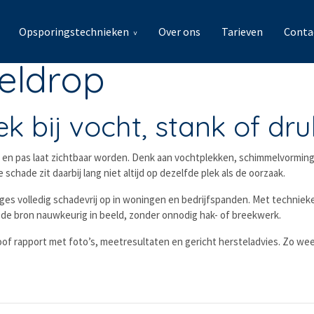
Opsporingstechnieken
Over ons
Tarieven
Conta
eldrop
k bij vocht, stank of dru
en pas laat zichtbaar worden. Denk aan vochtplekken, schimmelvorming,
chade zit daarbij lang niet altijd op dezelfde plek als de oorzaak.
ages volledig schadevrij op in woningen en bedrijfspanden. Met technie
de bron nauwkeurig in beeld, zonder onnodig hak- of breekwerk.
oof rapport met foto’s, meetresultaten en gericht hersteladvies. Zo weet