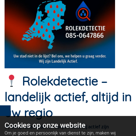
Rolekdetectie –
landelijk actief, altijd in
uw regio
Cookies op
onze website
Bekijk alle steden en dorpen waar wij actief zijn
Om je goed en persoonlijk van dienst te zijn, maken wij