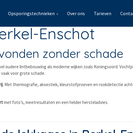
Opsporingstechnieken
Over ons
Tarieven
Conta
erkel-Enschot
evonden zonder schade
wel oudere lintbebouwing als moderne wijken zoals Koningsoord. Vochtp
er vaak voor grote schade.
ij
. Met thermografie, akoestiek, kleurstofproeven en rookdetectie achte
rt
met foto’s, meetresultaten en een helder hersteladvies.