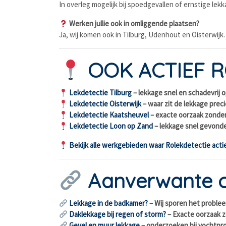
In overleg mogelijk bij spoedgevallen of ernstige lekk
Werken jullie ook in omliggende plaatsen?
Ja, wij komen ook in Tilburg, Udenhout en Oisterwijk.
OOK ACTIEF 
Lekdetectie Tilburg
– lekkage snel en schadevrij
Lekdetectie Oisterwijk
– waar zit de lekkage prec
Lekdetectie Kaatsheuvel
– exacte oorzaak zonde
Lekdetectie Loon op Zand
– lekkage snel gevond
Bekijk alle werkgebieden waar Rolekdetectie actie
Aanverwante 
Lekkage in de badkamer?
– Wij sporen het problee
Daklekkage bij regen of storm?
– Exacte oorzaak 
Gevel en muur lekkage
– onderzoeken bij vochtp