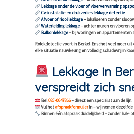
Lekkage onder de vloer of vloerverwarming opsp
Cv-installatie en drukverlies lekkage detectie
Afvoer of riool lekkage
– lokaliseren zonder sloop
Waterleiding lekkage
– achter muren en vloeren 
Balkonlekkage
– bij woningen en appartementen 
Rolekdetectie voert in Berkel-Enschot veel meer uit
elke situatie nauwkeurig en volledig schadevrij in kaa
Lekkage in Ber
verspreidt zich sne
Bel
085-0647866
– direct een specialist aan de lijn.
Vul het
afspraakformulier
in – wij nemen dezelfde
Binnen één afspraak duidelijkheid – zonder hak- o