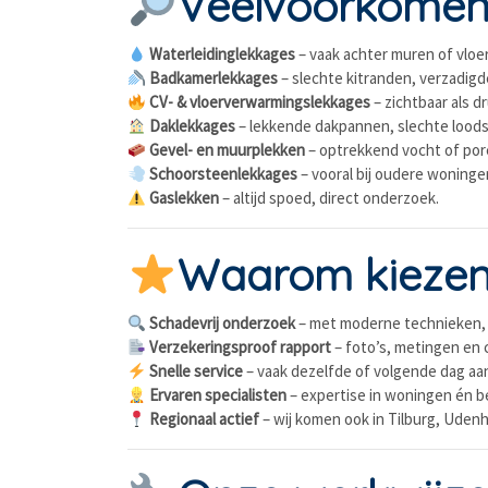
Veelvoorkomend
Waterleidinglekkages
– vaak achter muren of vloer
Badkamerlekkages
– slechte kitranden, verzadigd
CV- & vloerverwarmingslekkages
– zichtbaar als d
Daklekkages
– lekkende dakpannen, slechte lood
Gevel- en muurplekken
– optrekkend vocht of po
Schoorsteenlekkages
– vooral bij oudere woninge
Gaslekken
– altijd spoed, direct onderzoek.
Waarom kiezen 
Schadevrij onderzoek
– met moderne technieken,
Verzekeringsproof rapport
– foto’s, metingen en 
Snelle service
– vaak dezelfde of volgende dag aa
Ervaren specialisten
– expertise in woningen én be
Regionaal actief
– wij komen ook in Tilburg, Udenh