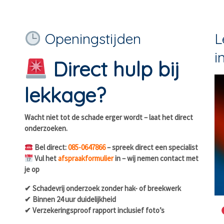
Openingstijden
L
i
Direct hulp bij
lekkage?
Wacht niet tot de schade erger wordt – laat het direct
onderzoeken.
Bel direct:
085-0647866
– spreek direct een specialist
Vul het
afspraakformulier
in – wij nemen contact met
je op
✔ Schadevrij onderzoek zonder hak- of breekwerk
✔ Binnen 24 uur duidelijkheid
✔ Verzekeringsproof rapport inclusief foto’s