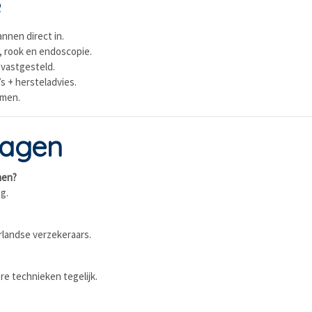
e
annen direct in.
, rook en endoscopie.
 vastgesteld.
’s + hersteladvies.
rmen.
ragen
men?
g.
?
rlandse verzekeraars.
e technieken tegelijk.