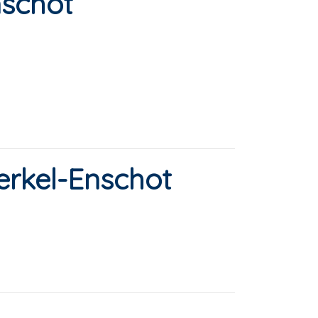
nschot
erkel-Enschot