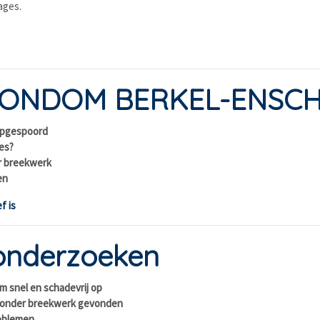
ages.
RONDOM BERKEL-ENSC
 opgespoord
ies?
r breekwerk
en
f is
onderzoeken
m snel en schadevrij op
zonder breekwerk gevonden
roblemen