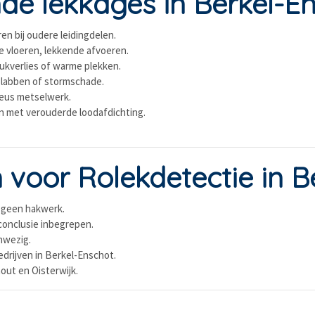
e lekkages in Berkel-E
en bij oudere leidingdelen.
e vloeren, lekkende afvoeren.
rukverlies of warme plekken.
slabben of stormschade.
reus metselwerk.
n met verouderde loodafdichting.
voor Rolekdetectie in B
 geen hakwerk.
conclusie inbegrepen.
nwezig.
drijven in Berkel-Enschot.
out en Oisterwijk.