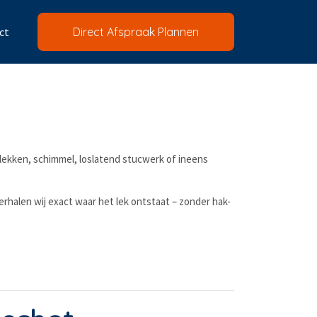
ct
Direct Afspraak Plannen
lekken, schimmel, loslatend stucwerk of ineens
rhalen wij exact waar het lek ontstaat – zonder hak-