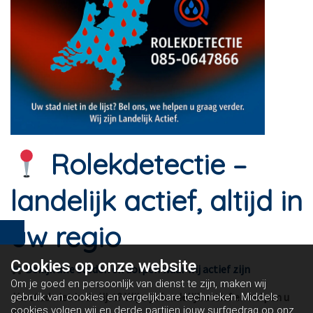
Rolekdetectie –
landelijk actief, altijd in
uw regio
Cookies op
onze website
Bekijk alle steden en dorpen waar wij actief zijn
Om je goed en persoonlijk van dienst te zijn, maken wij
Uw stad niet in de lijst? Wij zijn landelijk actief en helpen u
gebruik van cookies en vergelijkbare technieken. Middels
cookies volgen wij en derde partijen jouw surfgedrag op onze