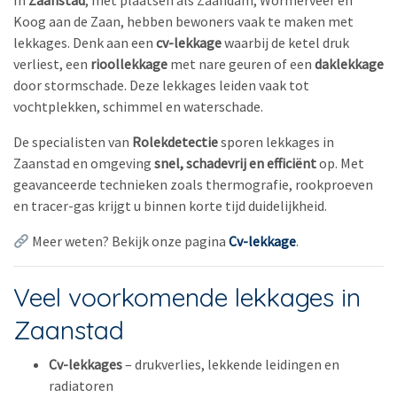
In
Zaanstad
, met plaatsen als Zaandam, Wormerveer en
Koog aan de Zaan, hebben bewoners vaak te maken met
lekkages. Denk aan een
cv-lekkage
waarbij de ketel druk
verliest, een
rioollekkage
met nare geuren of een
daklekkage
door stormschade. Deze lekkages leiden vaak tot
vochtplekken, schimmel en waterschade.
De specialisten van
Rolekdetectie
sporen lekkages in
Zaanstad en omgeving
snel, schadevrij en efficiënt
op. Met
geavanceerde technieken zoals thermografie, rookproeven
en tracer-gas krijgt u binnen korte tijd duidelijkheid.
Meer weten? Bekijk onze pagina
Cv-lekkage
.
Veel voorkomende lekkages in
Zaanstad
Cv-lekkages
– drukverlies, lekkende leidingen en
radiatoren