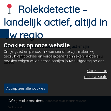
Rolekdetectie –
landelijk actief, altijd in
uw regio
Cookies op
onze website
Bekijk alle steden en dorpen waar wij actief zijn
Om je goed en persoonlijk van dienst te zijn, maken wij
Uw stad niet in de lijst? Wij zijn landelijk actief en helpen u
gebruik van cookies en vergelijkbare technieken. Middels
cookies volgen wij en derde partijen jouw surfgedrag op onze
direct.
website. Hiermee tonen wij gepersonaliseerde advertenties
en dit maakt het voor jou mogelijk om informatie te delen via
Cookies op
social media.
Bekijk ons cookiebeleid
onze website
Accepteer alle cookies
Weiger alle cookies
Copyright Rolekdetectie 2026 - Aangeboden door
Business Apps
Cookiebeleid