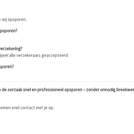
 wij opsporen.
opsporen?
verzekering?
ijwel alle verzekeraars geaccepteerd.
psporen?
e de oorzaak snel en professioneel opsporen – zonder onnodig breekwer
nemen snel contact met je op.