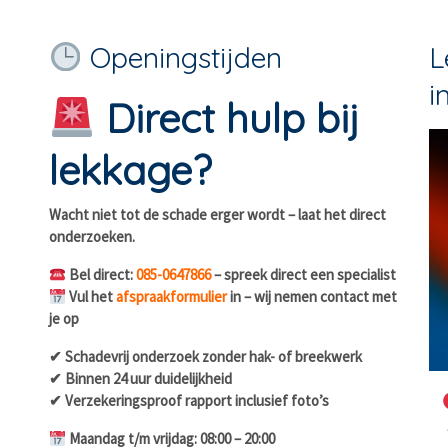
Openingstijden
L
i
Direct hulp bij
lekkage?
Wacht niet tot de schade erger wordt – laat het direct
onderzoeken.
Bel direct:
085-0647866
– spreek direct een specialist
Vul het
afspraakformulier
in – wij nemen contact met
je op
✔ Schadevrij onderzoek zonder hak- of breekwerk
✔ Binnen 24 uur duidelijkheid
✔ Verzekeringsproof rapport inclusief foto’s
Maandag t/m vrijdag: 08:00 – 20:00