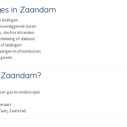
ges in Zaandam
 leidingen
 bovenliggende buren
, slechte kitranden
edekking of daklood
 of leidingen
pingen in afvoerbuizen
 gevels
n Zaandam?
acer-gas en endoscopie
keraars
 Zaan, Zaanstad