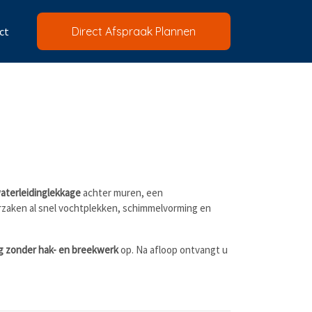
ct
Direct Afspraak Plannen
aterleidinglekkage
achter muren, een
rzaken al snel vochtplekken, schimmelvorming en
ig zonder hak- en breekwerk
op. Na afloop ontvangt u