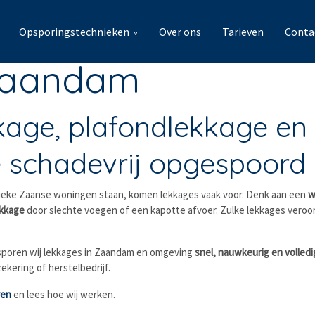
Opsporingstechnieken
Over ons
Tarieven
Conta
 Zaandam
kage, plafondlekkage en
 schadevrij opgespoord
tieke Zaanse woningen staan, komen lekkages vaak voor. Denk aan een
w
kkage
door slechte voegen of een kapotte afvoer. Zulke lekkages veroo
poren wij lekkages in Zaandam en omgeving
snel, nauwkeurig en volled
ekering of herstelbedrijf.
ren
en lees hoe wij werken.