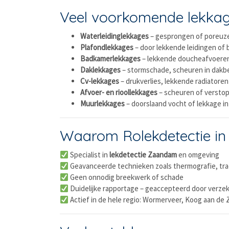
Veel voorkomende lekka
Waterleidinglekkages
– gesprongen of poreuze
Plafondlekkages
– door lekkende leidingen of
Badkamerlekkages
– lekkende doucheafvoeren
Daklekkages
– stormschade, scheuren in dakb
Cv-lekkages
– drukverlies, lekkende radiatoren
Afvoer- en rioollekkages
– scheuren of verstop
Muurlekkages
– doorslaand vocht of lekkage in
Waarom Rolekdetectie i
Specialist in
lekdetectie Zaandam
en omgeving
Geavanceerde technieken zoals thermografie, tr
Geen onnodig breekwerk of schade
Duidelijke rapportage – geaccepteerd door verze
Actief in de hele regio: Wormerveer, Koog aan de