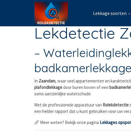
Lekkage soorten
Lekdetectie
– Waterleidinglek
badkamerlekkage
In
Zaandam
, waar veel appartementen en karakteris
plafondlekkage
door buren boven of een
badkamerle
soms aanzienlijke waterschade.
Met de professionele apparatuur van
Rolekdetectie
s
een helder rapport dat u kunt gebruiken voor uw verz
Meer weten? Bekijk onze pagina
Lekkages opspo